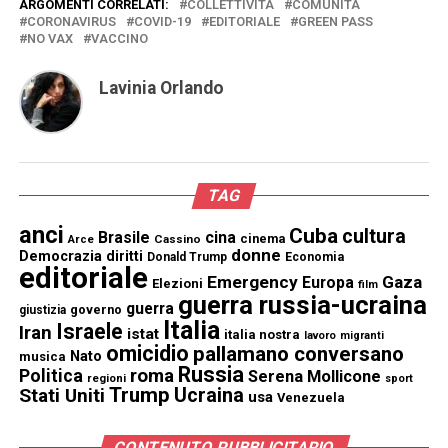
ARGOMENTI CORRELATI:
COLLETTIVITÀ
COMUNITÀ
CORONAVIRUS
COVID-19
EDITORIALE
GREEN PASS
NO VAX
VACCINO
Lavinia Orlando
TAG
anci
Cuba
cultura
Brasile
cina
cinema
Cassino
Arce
donne
Democrazia
diritti
Donald Trump
Economia
editoriale
Emergency
Gaza
Europa
Elezioni
film
guerra russia-ucraina
guerra
governo
giustizia
Italia
Israele
Iran
istat
italia nostra
lavoro
migranti
omicidio
pallamano conversano
Nato
musica
Russia
Politica
roma
Serena Mollicone
regioni
sport
Trump
Stati Uniti
Ucraina
usa
Venezuela
CONTENUTO PUBBLICITARIO