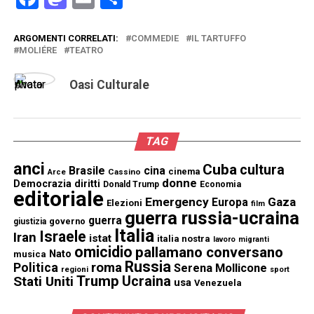
ARGOMENTI CORRELATI:
COMMEDIE
IL TARTUFFO
MOLIÉRE
TEATRO
Oasi Culturale
TAG
anci
Cuba
cultura
Brasile
cina
cinema
Cassino
Arce
donne
Democrazia
diritti
Donald Trump
Economia
editoriale
Emergency
Gaza
Europa
Elezioni
film
guerra russia-ucraina
guerra
governo
giustizia
Italia
Israele
Iran
istat
italia nostra
lavoro
migranti
omicidio
pallamano conversano
Nato
musica
Russia
Politica
roma
Serena Mollicone
regioni
sport
Trump
Stati Uniti
Ucraina
usa
Venezuela