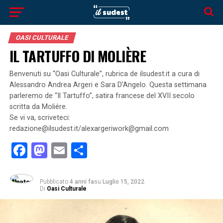
OASI CULTURALE
IL TARTUFFO DI MOLIÈRE
Benvenuti su “Oasi Culturale”, rubrica de ilsudest.it a cura di
Alessandro Andrea Argeri e Sara D’Angelo. Questa settimana
parleremo de “Il Tartuffo”, satira francese del XVII secolo
scritta da Moliére.
Se vi va, scriveteci:
redazione@ilsudest.it/alexargeriwork@gmail.com
Facebook
Mastodon
Email
Condividi
Pubblicato
4 anni fa
su
Luglio 15, 2022
Di
Oasi Culturale