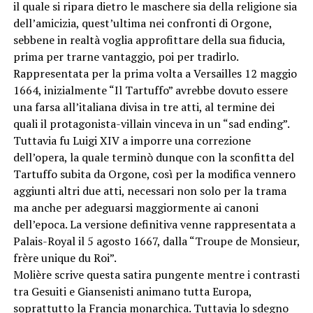
il quale si ripara dietro le maschere sia della religione sia
dell’amicizia, quest’ultima nei confronti di Orgone,
sebbene in realtà voglia approfittare della sua fiducia,
prima per trarne vantaggio, poi per tradirlo.
Rappresentata per la prima volta a Versailles 12 maggio
1664, inizialmente “Il Tartuffo” avrebbe dovuto essere
una farsa all’italiana divisa in tre atti, al termine dei
quali il protagonista-villain vinceva in un “sad ending”.
Tuttavia fu Luigi XIV a imporre una correzione
dell’opera, la quale terminò dunque con la sconfitta del
Tartuffo subita da Orgone, così per la modifica vennero
aggiunti altri due atti, necessari non solo per la trama
ma anche per adeguarsi maggiormente ai canoni
dell’epoca. La versione definitiva venne rappresentata a
Palais-Royal il 5 agosto 1667, dalla “Troupe de Monsieur,
frère unique du Roi”.
Molière scrive questa satira pungente mentre i contrasti
tra Gesuiti e Giansenisti animano tutta Europa,
soprattutto la Francia monarchica. Tuttavia lo sdegno