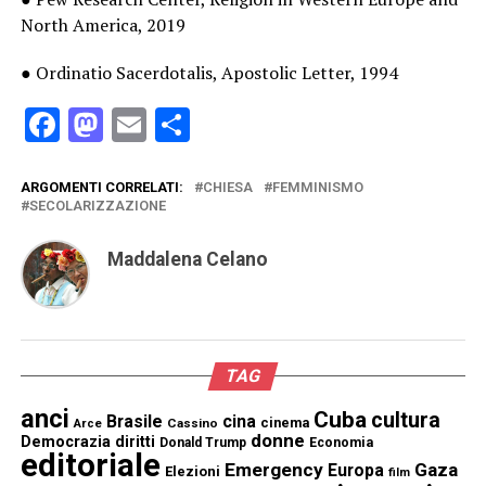
North America, 2019
● Ordinatio Sacerdotalis, Apostolic Letter, 1994
Facebook
Mastodon
Email
Condividi
ARGOMENTI CORRELATI:
CHIESA
FEMMINISMO
SECOLARIZZAZIONE
Maddalena Celano
TAG
anci
Cuba
cultura
Brasile
cina
cinema
Cassino
Arce
donne
Democrazia
diritti
Donald Trump
Economia
editoriale
Emergency
Gaza
Europa
Elezioni
film