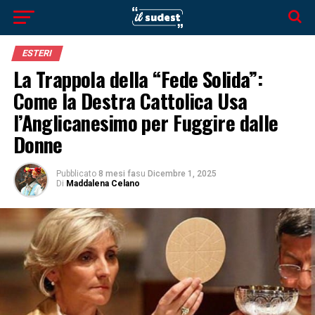
ESTERI
La Trappola della “Fede Solida”:
Come la Destra Cattolica Usa
l’Anglicanesimo per Fuggire dalle
Donne
Pubblicato
8 mesi fa
su
Dicembre 1, 2025
Di
Maddalena Celano