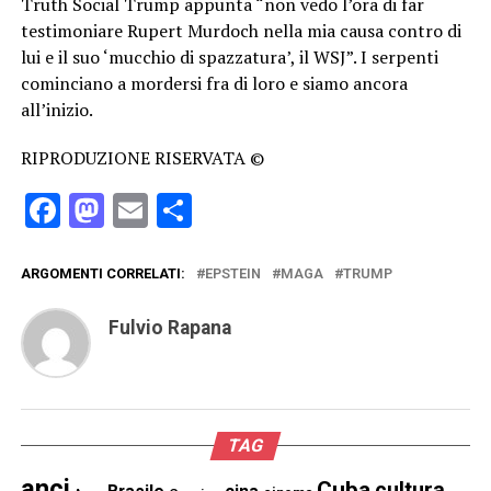
Truth Social Trump appunta “non vedo l’ora di far
testimoniare Rupert Murdoch nella mia causa contro di
lui e il suo ‘mucchio di spazzatura’, il WSJ”. I serpenti
cominciano a mordersi fra di loro e siamo ancora
all’inizio.
RIPRODUZIONE RISERVATA ©
Facebook
Mastodon
Email
Condividi
ARGOMENTI CORRELATI:
EPSTEIN
MAGA
TRUMP
Fulvio Rapana
TAG
anci
Cuba
cultura