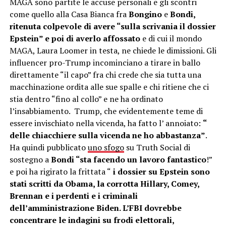
MAGA sono partite le accuse personali e gli scontri
come quello alla Casa Bianca fra
Bongino
e
Bondi,
ritenuta colpevole di avere “sulla scrivania il dossier
Epstein” e poi di averlo affossato
e di cui il mondo
MAGA, Laura Loomer in testa, ne chiede le dimissioni. Gli
influencer pro-Trump incominciano a tirare in ballo
direttamente “il capo” fra chi crede che sia tutta una
macchinazione ordita alle sue spalle e chi ritiene che ci
stia dentro “fino al collo” e ne ha ordinato
l’insabbiamento. Trump, che evidentemente teme di
essere invischiato nella vicenda, ha fatto l’ annoiato:
“
delle chiacchiere sulla vicenda ne ho abbastanza”
.
Ha quindi pubblicato
uno sfogo
su Truth Social di
sostegno a
Bondi “sta facendo un lavoro fantastico
!”
e poi ha rigirato la frittata “
i dossier su Epstein sono
stati scritti da Obama, la corrotta Hillary, Comey,
Brennan e i perdenti e i criminali
dell’amministrazione Biden. L’FBI dovrebbe
concentrare le indagini su frodi elettorali,