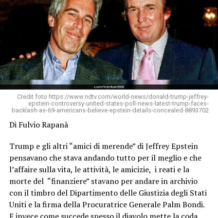
Credit foto https://www.ndtv.com/world-news/donald-trump-jeffrey-
epstein-controversy-united-states-poll-news-latest-trump-faces-
backlash-as-69-americans-believe-epstein-details-concealed-8893702
Di Fulvio Rapanà
Trump e gli altri “amici di merende” di Jeffrey Epstein
pensavano che stava andando tutto per il meglio e che
l’affaire sulla vita, le attività, le amicizie, i reati e la
morte del “finanziere” stavano per andare in archivio
con il timbro del Dipartimento delle Giustizia degli Stati
Uniti e la firma della Procuratrice Generale Palm Bondi.
E invece come succede spesso il diavolo mette la coda