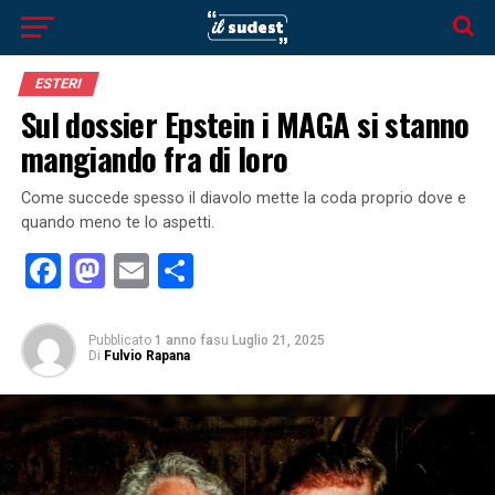
ESTERI
Sul dossier Epstein i MAGA si stanno
mangiando fra di loro
Come succede spesso il diavolo mette la coda proprio dove e
quando meno te lo aspetti.
Facebook
Mastodon
Email
Condividi
Pubblicato
1 anno fa
su
Luglio 21, 2025
Di
Fulvio Rapana