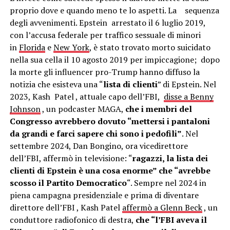
proprio dove e quando meno te lo aspetti. La sequenza
degli avvenimenti. Epstein arrestato il 6 luglio 2019,
con l’accusa federale per traffico sessuale di minori
in
Florida
e
New York
, è stato trovato morto suicidato
nella sua cella il 10 agosto 2019 per impiccagione; dopo
la morte gli influencer pro-Trump hanno diffuso la
notizia che esisteva una “
lista di clienti
” di Epstein. Nel
2023, Kash Patel , attuale capo dell’FBI,
disse a Benny
Johnson
, un podcaster MAGA,
che i membri del
Congresso avrebbero dovuto “mettersi i pantaloni
da grandi e farci sapere chi sono i pedofili”
. Nel
settembre 2024, Dan Bongino, ora vicedirettore
dell’FBI, affermò in televisione: “
ragazzi, la lista dei
clienti di Epstein è una cosa enorme” che “avrebbe
scosso il Partito Democratico
“. Sempre nel 2024 in
piena campagna presidenziale e prima di diventare
direttore dell’FBI , Kash Patel
affermò a Glenn Beck
, un
conduttore radiofonico di destra,
che “l’FBI aveva il