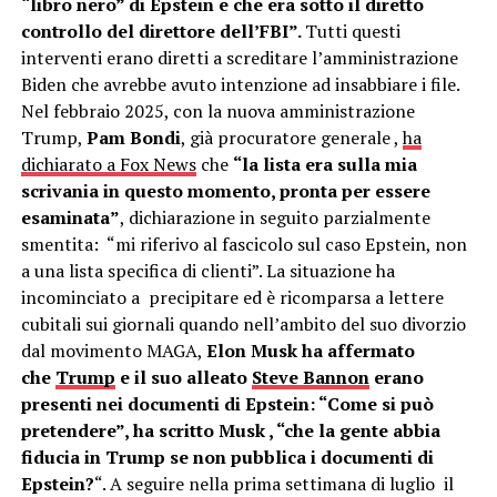
“libro nero” di Epstein e che era sotto il diretto
controllo del direttore dell’FBI”.
Tutti questi
interventi erano diretti a screditare l’amministrazione
Biden che avrebbe avuto intenzione ad insabbiare i file.
Nel febbraio 2025, con la nuova amministrazione
Trump,
Pam Bondi
, già procuratore generale ,
ha
dichiarato a Fox News
che
“la lista era sulla mia
scrivania in questo momento, pronta per essere
esaminata”
, dichiarazione in seguito parzialmente
smentita: “mi riferivo al fascicolo sul caso Epstein, non
a una lista specifica di clienti”. La situazione ha
incominciato a precipitare ed è ricomparsa a lettere
cubitali sui giornali quando nell’ambito del suo divorzio
dal movimento MAGA,
Elon Musk ha affermato
che
Trump
e il suo alleato
Steve Bannon
erano
presenti nei documenti di Epstein: “Come si può
pretendere”, ha scritto Musk , “che la gente abbia
fiducia in Trump se non pubblica i documenti di
Epstein?
“. A seguire nella prima settimana di luglio il