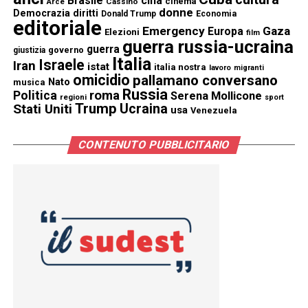
Brasile
cina
cinema
Cassino
Arce
donne
Democrazia
diritti
Donald Trump
Economia
editoriale
Emergency
Gaza
Europa
Elezioni
film
guerra russia-ucraina
guerra
governo
giustizia
Italia
Israele
Iran
istat
italia nostra
lavoro
migranti
omicidio
pallamano conversano
Nato
musica
Russia
Politica
roma
Serena Mollicone
regioni
sport
Trump
Stati Uniti
Ucraina
usa
Venezuela
CONTENUTO PUBBLICITARIO