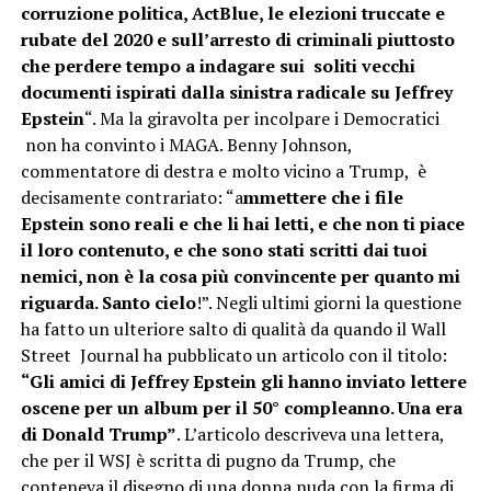
corruzione politica, ActBlue, le elezioni truccate e
rubate del 2020 e sull’arresto di criminali piuttosto
che perdere tempo a indagare sui soliti vecchi
documenti ispirati dalla sinistra radicale su Jeffrey
Epstein
“. Ma la giravolta per incolpare i Democratici
non ha convinto i MAGA. Benny Johnson,
commentatore di destra e molto vicino a Trump, è
decisamente contrariato: “a
mmettere che i file
Epstein sono reali e che li hai letti, e che non ti piace
il loro contenuto, e che sono stati scritti dai tuoi
nemici, non è la cosa più convincente per quanto mi
riguarda. Santo cielo
!”. Negli ultimi giorni la questione
ha fatto un ulteriore salto di qualità da quando il Wall
Street Journal ha pubblicato un articolo con il titolo:
“Gli amici di Jeffrey Epstein gli hanno inviato lettere
oscene per un album per il 50° compleanno. Una era
di Donald Trump”
. L’articolo descriveva una lettera,
che per il WSJ è scritta di pugno da Trump, che
conteneva il disegno di una donna nuda con la firma di