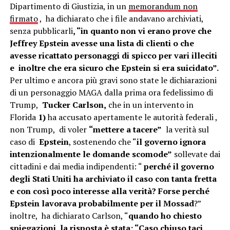
Dipartimento di Giustizia, in un
memorandum non
firmato
, ha dichiarato che i file andavano archiviati,
senza pubblicarli
, “in quanto non vi erano prove che
Jeffrey Epstein avesse una lista di clienti o che
avesse ricattato personaggi di spicco per vari illeciti
e inoltre che era sicuro che Epstein si era suicidato”.
Per ultimo e ancora più gravi sono state le dichiarazioni
di un personaggio MAGA dalla prima ora fedelissimo di
Trump,
Tucker Carlson,
che in un intervento in
Florida
1)
ha accusato apertamente le autorità federali ,
non Trump, di voler
“mettere a tacere”
la verità sul
caso di
Epstein
, sostenendo che “
il governo ignora
intenzionalmente le domande scomode”
sollevate dai
cittadini e dai media indipendenti: “
perché il governo
degli Stati Uniti ha archiviato il caso con tanta fretta
e con così poco interesse alla verità?
Forse perché
Epstein lavorava probabilmente per il Mossad
?”
inoltre, ha dichiarato Carlson, “
quando ho chiesto
spiegazioni, la risposta è stata: “Caso chiuso taci