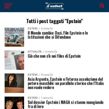
Tutti i post taggati "Epstein"
ESTERI
6 mesi fa
Il Mondo cambia: Dazi, File Epstein e le
Istituzioni che si Difendono
ATTUALITÀ
6 mesi fa
Ciò che non c’è nei files di Epstein
ESTERI
8 mesi fa
Asia Argento, Epstein e l’eterna assoluzione del
potere maschile: un parallelo storico che l’Italia
non vuole vedere
ESTERI
1 anno fa
Sul dossier Epstein i MAGA si stanno mangiando
fra di loro