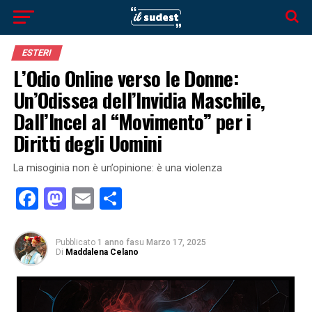
ESTERI
L’Odio Online verso le Donne:
Un’Odissea dell’Invidia Maschile,
Dall’Incel al “Movimento” per i
Diritti degli Uomini
La misoginia non è un’opinione: è una violenza
Facebook
Mastodon
Email
Condividi
Pubblicato
1 anno fa
su
Marzo 17, 2025
Di
Maddalena Celano