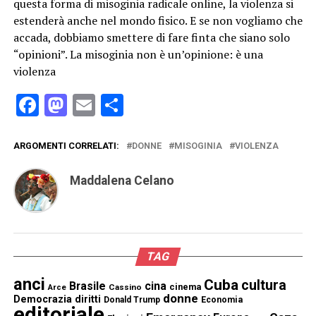
questa forma di misoginia radicale online, la violenza si
estenderà anche nel mondo fisico. E se non vogliamo che
accada, dobbiamo smettere di fare finta che siano solo
“opinioni”. La misoginia non è un’opinione: è una
violenza
Facebook
Mastodon
Email
Condividi
ARGOMENTI CORRELATI:
DONNE
MISOGINIA
VIOLENZA
Maddalena Celano
TAG
anci
Cuba
cultura
Brasile
cina
cinema
Cassino
Arce
donne
Democrazia
diritti
Donald Trump
Economia
editoriale