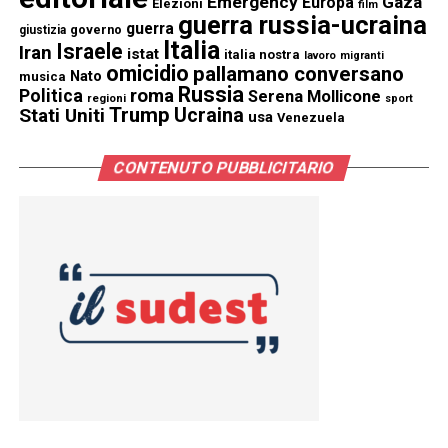
Emergency
Gaza
Europa
Elezioni
film
guerra russia-ucraina
guerra
governo
giustizia
Italia
Israele
Iran
istat
italia nostra
lavoro
migranti
omicidio
pallamano conversano
Nato
musica
Russia
Politica
roma
Serena Mollicone
regioni
sport
Trump
Stati Uniti
Ucraina
usa
Venezuela
CONTENUTO PUBBLICITARIO