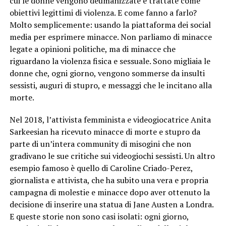
cui le donne vengono deumanizzate e trattate come
obiettivi legittimi di violenza. E come fanno a farlo?
Molto semplicemente: usando la piattaforma dei social
media per esprimere minacce. Non parliamo di minacce
legate a opinioni politiche, ma di minacce che
riguardano la violenza fisica e sessuale. Sono migliaia le
donne che, ogni giorno, vengono sommerse da insulti
sessisti, auguri di stupro, e messaggi che le incitano alla
morte.
Nel 2018, l’attivista femminista e videogiocatrice Anita
Sarkeesian ha ricevuto minacce di morte e stupro da
parte di un’intera community di misogini che non
gradivano le sue critiche sui videogiochi sessisti. Un altro
esempio famoso è quello di Caroline Criado-Perez,
giornalista e attivista, che ha subito una vera e propria
campagna di molestie e minacce dopo aver ottenuto la
decisione di inserire una statua di Jane Austen a Londra.
E queste storie non sono casi isolati: ogni giorno,