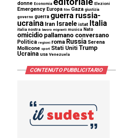
editoriale
donne
Elezioni
Economia
Emergency
Gaza
Europa
giustizia
film
guerra russia-
guerra
governo
ucraina
Italia
Israele
Iran
istat
Nato
italia nostra
musica
lavoro
migranti
omicidio
pallamano conversano
Russia
Politica
roma
Serena
regioni
Trump
Stati Uniti
Mollicone
sport
Ucraina
usa
Venezuela
CONTENUTO PUBBLICITARIO