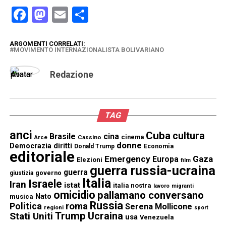
Facebook
Mastodon
Email
Condividi
ARGOMENTI CORRELATI:
MOVIMENTO INTERNAZIONALISTA BOLIVARIANO
Redazione
TAG
anci
Cuba
cultura
Brasile
cina
cinema
Cassino
Arce
donne
Democrazia
diritti
Donald Trump
Economia
editoriale
Emergency
Gaza
Europa
Elezioni
film
guerra russia-ucraina
guerra
governo
giustizia
Italia
Israele
Iran
istat
italia nostra
lavoro
migranti
omicidio
pallamano conversano
Nato
musica
Russia
Politica
roma
Serena Mollicone
regioni
sport
Trump
Stati Uniti
Ucraina
usa
Venezuela