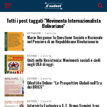
Tutti i post taggati "Movimento Internazionalista
Bolivariano"
ATTUALITÀ
1 anno fa
Mario Bergamo: la Questione Sociale e Nazionale
nel Pensiero di un Repubblicano Rivoluzionario
ESTERI
2 anni fa
Uniti nella Resistenza: Movimenti sociali e civili
negli USA di oggi
ESTERI
2 anni fa
Dibattito Online: “Le Prospettive Globali nell’Era
dei BRICS”
ESTERI
2 anni fa
Intervista Esclusiva a S. E. Bruno Scapini: Iran,