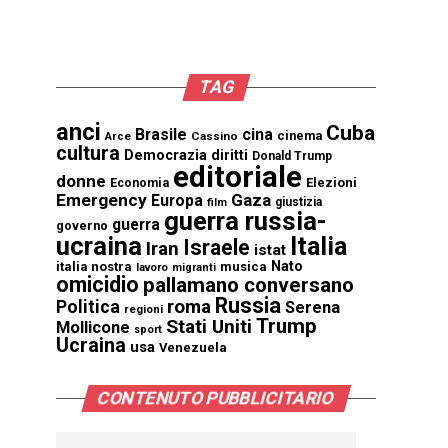
TAG
anci
Cuba
Brasile
cina
cinema
Cassino
Arce
cultura
Democrazia
diritti
Donald Trump
editoriale
donne
Elezioni
Economia
Emergency
Gaza
Europa
giustizia
film
guerra russia-
guerra
governo
ucraina
Italia
Israele
Iran
istat
Nato
italia nostra
musica
lavoro
migranti
omicidio
pallamano conversano
Russia
Politica
roma
Serena
regioni
Trump
Stati Uniti
Mollicone
sport
Ucraina
usa
Venezuela
CONTENUTO PUBBLICITARIO