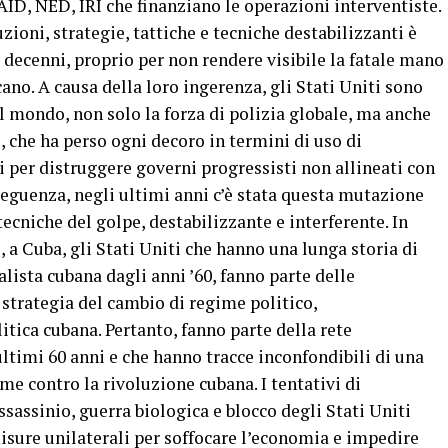
, NED, IRI che finanziano le operazioni interventiste.
zioni, strategie, tattiche e tecniche destabilizzanti è
decenni, proprio per non rendere visibile la fatale mano
o. A causa della loro ingerenza, gli Stati Uniti sono
il mondo, non solo la forza di polizia globale, ma anche
 che ha perso ogni decoro in termini di uso di
ci per distruggere governi progressisti non allineati con
nseguenza, negli ultimi anni c’è stata questa mutazione
 tecniche del golpe, destabilizzante e interferente. In
1, a Cuba, gli Stati Uniti che hanno una lunga storia di
lista cubana dagli anni ’60, fanno parte delle
 strategia del cambio di regime politico,
itica cubana. Pertanto, fanno parte della rete
ultimi 60 anni e che hanno tracce inconfondibili di una
e contro la rivoluzione cubana. I tentativi di
sassinio, guerra biologica e blocco degli Stati Uniti
isure unilaterali per soffocare l’economia e impedire