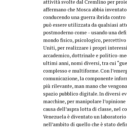
attività svolte dal Cremlino per proi
affermano che Mosca abbia inventato l
conducendo una guerra ibrida contro l
può essere utilizzata da qualsiasi at
postmoderno come – usando una defini
mondo fisico, psicologico, percettivo o
Uniti, per realizzare i propri interes
accademico, dottrinale e politico-med
ultimi anni, nomi diversi, tra cui “g
complesso e multiforme. Con l’emerge
comunicazione, la componente inform
più rilevante, man mano che vengono 
spazio pubblico digitale. In diversi e
macchine, per manipolare l’opinione p
causa dell’aspra lotta di classe, nel c
Venezuela è diventato un laboratorio
nell’ambito di quello che è stato def