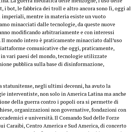
tina. La guerra mediatica delle menzogne, l’uso delle
i bot, le fabbrica dei troll e altro ancora sono lì, oggi al
si imperiali, mentre in materia esiste un vuoto
amo minacciati dalle tecnologie, da queste nuove
anno modificando arbitrariamente e con interessi
. Il mondo intero è praticamente minacciato dall’uso
piattaforme comunicative che oggi, praticamente,
 in vari paesi del mondo, tecnologie utilizzate
ione pubblica sulla base di disinformazione,
a statunitense, negli ultimi decenni, ha avuto la
egie interventiste, non solo in America Latina ma anche
ione della guerra contro i popoli ora si permette di
chiese, organizzazioni non governative, fondazioni con
ccademici e università. Il Comando Sud delle Forze
ui Caraibi, Centro America e Sud America, di concerto