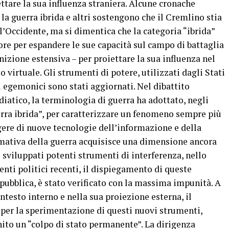
ettare la sua influenza straniera. Alcune cronache
a guerra ibrida e altri sostengono che il Cremlino stia
’Occidente, ma si dimentica che la categoria “ibrida”
tore per espandere le sue capacità sul campo di battaglia
zione estensiva – per proiettare la sua influenza nel
 virtuale. Gli strumenti di potere, utilizzati dagli Stati
si egemonici sono stati aggiornati. Nel dibattito
iatico, la terminologia di guerra ha adottato, negli
uerra ibrida”, per caratterizzare un fenomeno sempre più
re di nuove tecnologie dell’informazione e della
ativa della guerra acquisisce una dimensione ancora
sviluppati potenti strumenti di interferenza, nello
venti politici recenti, il dispiegamento di queste
ubblica, è stato verificato con la massima impunità. A
ontesto interno e nella sua proiezione esterna, il
 per la sperimentazione di questi nuovi strumenti,
inito un “colpo di stato permanente”. La dirigenza