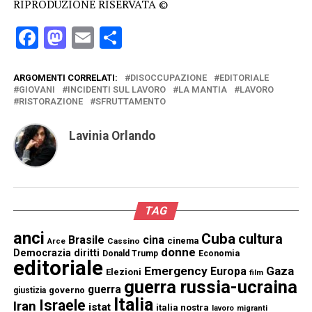
RIPRODUZIONE RISERVATA ©
Facebook
Mastodon
Email
Condividi
ARGOMENTI CORRELATI:
DISOCCUPAZIONE
EDITORIALE
GIOVANI
INCIDENTI SUL LAVORO
LA MANTIA
LAVORO
RISTORAZIONE
SFRUTTAMENTO
Lavinia Orlando
TAG
anci
Cuba
cultura
Brasile
cina
cinema
Cassino
Arce
donne
Democrazia
diritti
Donald Trump
Economia
editoriale
Emergency
Gaza
Europa
Elezioni
film
guerra russia-ucraina
guerra
governo
giustizia
Italia
Israele
Iran
istat
italia nostra
lavoro
migranti