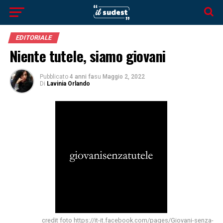
EDITORIALE
Niente tutele, siamo giovani
Pubblicato
4 anni fa
su
Maggio 2, 2022
Di
Lavinia Orlando
credit foto https://it-it.facebook.com/pages/Giovani-senza-