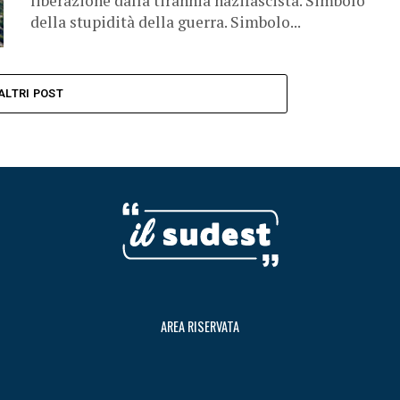
liberazione dalla tirannia nazifascista. Simbolo
della stupidità della guerra. Simbolo...
ALTRI POST
AREA RISERVATA