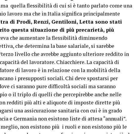
mma quella flessibilità di cui si è tanto parlato come una
hio lavoro ma che in Italia significa principalmente
stra di Prodi, Renzi, Gentiloni, Letta sono stati
orito questa situazione di più precarietà, più
iceva che aumentare la flessibilità diminuendo
ttiva, che determina la base salariale, si sarebbe
/terzo livello che avrebbe aggiunto ulteriore reddito in
 capacità del lavoratore. Chiacchiere. La capacità di
atore di lavoro è in relazione con la mobilità della
ncano i presupposti sociali. Chi deve spostarsi per
dove ci saranno pure difficoltà sociali ma saranno
pio o il triplo di quelli che percepirebbe anche nelle
n redditi più alti e aliquote di imposte dirette più
pagarsi una assicurazione sanitaria con cui è in grado
ancia e Germania non esistono liste di attesa “annuali”.
eglio, non esistono più i ruoli e non esistono più le