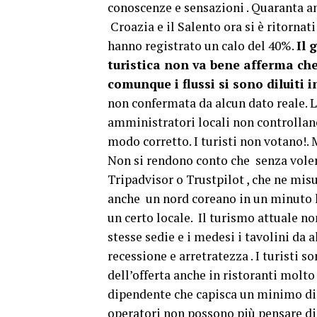
conoscenze e sensazioni . Quaranta an
Croazia e il Salento ora si è ritornat
hanno registrato un calo del 40%.
Il 
turistica non va bene afferma che
comunque i flussi si sono diluiti 
non confermata da alcun dato reale. 
amministratori locali non controllano 
modo corretto. I turisti non votano!. 
Non si rendono conto che senza volerlo
Tripadvisor o Trustpilot , che ne mis
anche un nord coreano in un minuto h
un certo locale. Il turismo attuale no
stesse sedie e i medesi i tavolini da 
recessione e arretratezza . I turisti s
dell’offerta anche in ristoranti molto
dipendente che capisca un minimo di v
operatori non possono più pensare di l