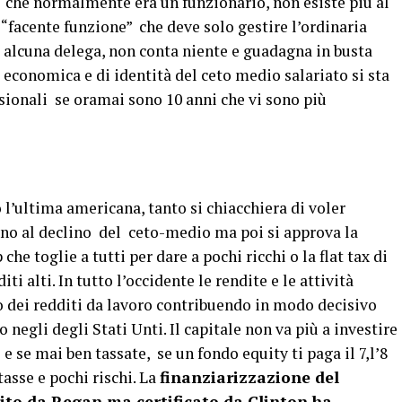
, che normalmente era un funzionario, non esiste più al
facente funzione” che deve solo gestire l’ordinaria
 alcuna delega, non conta niente e guadagna in busta
i economica e di identità del ceto medio salariato si sta
sionali se oramai sono 10 anni che vi sono più
l’ultima americana, tanto si chiacchiera di voler
eno al declino del ceto-medio ma poi si approva la
che toglie a tutti per dare a pochi ricchi o la flat tax di
i alti. In tutto l’occidente le rendite e le attività
 dei redditi da lavoro contribuendo in modo decisivo
 negli degli Stati Unti. Il capitale non va più a investire
e se mai ben tassate, se un fondo equity ti paga il 7,l’8
tasse e pochi rischi. La
finanziarizzazione del
to da Regan ma certificato da Clinton ha