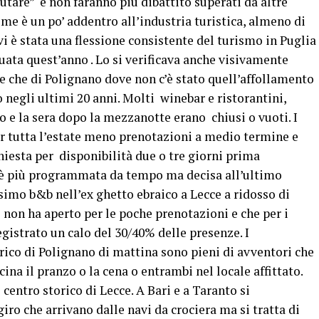
tare” e non faranno più dibattito superati da altre
 me è un po’ addentro all’industria turistica, almeno di
vi è stata una flessione consistente del turismo in Puglia
ata quest’anno . Lo si verificava anche visivamente
ce che di Polignano dove non c’è stato quell’affollamento
 negli ultimi 20 anni. Molti winebar e ristorantini,
o e la sera dopo la mezzanotte erano chiusi o vuoti. I
r tutta l’estate meno prenotazioni a medio termine e
hiesta per disponibilità due o tre giorni prima
n è più programmata da tempo ma decisa all’ultimo
imo b&b nell’ex ghetto ebraico a Lecce a ridosso di
 non ha aperto per le poche prenotazioni e che per i
gistrato un calo del 30/40% delle presenze. I
rico di Polignano di mattina sono pieni di avventori che
cina il pranzo o la cena o entrambi nel locale affittato.
 centro storico di Lecce. A Bari e a Taranto si
iro che arrivano dalle navi da crociera ma si tratta di