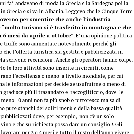
ni fa’ andavano di moda la Grecia e la Sardegna poi la
i in Grecia e si va in Albania. Leggevo che le Cinque Terre
governo per smentire che anche l’industria
 “molto turismo si è trasferito in montagna e che
in 6 mesi da aprile a ottobre”
. E’ una opinione politica
Le truffe sono aumentate notevolmente perché gli
che l’offerta turistica sia gestita e pubblicizzata in
Ma scrivono recensioni . Anche gli operatori hanno colpe.
 le loro attività sono inserite in circuiti, come
urano l’eccellenza o meno a livello mondiale, per cui
a le informazioni per decide se usufruirne o meno di
n gradisce più il trasandato e raccogliticcio, dove le
almeno 10 anni non fa più snob o pittoresco ma sa di
ono pure stanchi dei soliti menù e della bassa qualità
 pubblicizzati dove, per esempio, non c’è un solo
ino e che su richiesta possa dare un consiglio!!. Gli
avorare per 3 o 4 mesi e tutto il resto dell’anno vivere