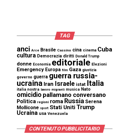
TAG
anci
Cuba
Brasile
cina
cinema
Cassino
Arce
cultura
Democrazia
diritti
Donald Trump
editoriale
donne
Elezioni
Economia
Emergency
Gaza
Europa
giustizia
film
guerra russia-
guerra
governo
ucraina
Italia
Israele
Iran
istat
Nato
italia nostra
musica
lavoro
migranti
omicidio
pallamano conversano
Russia
Politica
roma
Serena
regioni
Trump
Stati Uniti
Mollicone
sport
Ucraina
usa
Venezuela
CONTENUTO PUBBLICITARIO