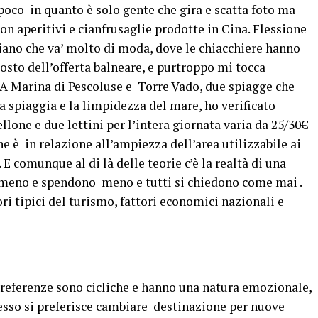
co in quanto è solo gente che gira e scatta foto ma
n aperitivi e cianfrusaglie prodotte in Cina. Flessione
iano che va’ molto di moda, dove le chiacchiere hanno
 costo dell’offerta balneare, e purtroppo mi tocca
. A Marina di Pescoluse e Torre Vado, due spiagge che
la spiaggia e la limpidezza del mare, ho verificato
lone e due lettini per l’intera giornata varia da 25/30€
e è in relazione all’ampiezza dell’area utilizzabile ai
.. E comunque al di là delle teorie c’è la realtà di una
no meno e spendono meno e tutti si chiedono come mai .
ori tipici del turismo, fattori economici nazionali e
 preferenze sono cicliche e hanno una natura emozionale,
pesso si preferisce cambiare destinazione per nuove