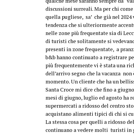
qualche mese saranno sempre da “valu
discussioni surreali. Ma per chi come
quella pugliese, sa’ che già nel 2024 
tendenza che si ulteriormente accentu
nelle zone più frequentate sia di Lec
di turisti che solitamente si vedevano
presenti in zone frequentate, a pranz
b&b hanno continuato a registrare pe
più frequentemente vi è stata una ric
dell’arrivo segno che la vacanza no
momento. Un cliente che ha un belliss
Santa Croce mi dice che fino a giugno
mesi di giugno, luglio ed agosto ha re
supermercati a ridosso del centro sto
acquistano alimenti tipici di chi si cu
La stessa cosa per quelli a ridosso del
continuano a vedere molti turisti in g