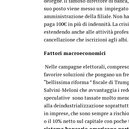
deleghe. Il famoso direttore di banca
suo posto viene messo un impiegato “
amministrazione della filiale. Non ha
paga 100€ in più di indennità. La cris
estendendo anche alle attività profes
cancellazione che iscrizioni agli albi.
Fattori macroeconomici
Nelle campagne elettorali, compreso 
favorire soluzioni che pongano un fr
“bellissima riforma ” fiscale di Trump 
Salvini-Meloni che avvantaggia i reddit
speculative sono tassate molto meno
alla deindustrializzazione soprattutto
in imprese, che sono sempre a rischio 
o il 10% netto sul capitale con poche 
sistema bancario americano parti