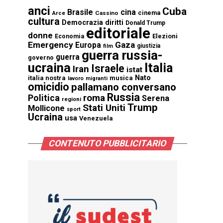
anci
Cuba
Brasile
cina
cinema
Cassino
Arce
cultura
Democrazia
diritti
Donald Trump
editoriale
donne
Elezioni
Economia
Emergency
Gaza
Europa
giustizia
film
guerra russia-
guerra
governo
ucraina
Italia
Israele
Iran
istat
Nato
italia nostra
musica
lavoro
migranti
omicidio
pallamano conversano
Russia
Politica
roma
Serena
regioni
Trump
Stati Uniti
Mollicone
sport
Ucraina
usa
Venezuela
CONTENUTO PUBBLICITARIO