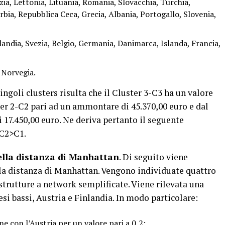
zia, Lettonia, Lituania, Romania, Slovacchia, Turchia,
bia, Repubblica Ceca, Grecia, Albania, Portogallo, Slovenia,
nlandia, Svezia, Belgio, Germania, Danimarca, Islanda, Francia,
 Norvegia.
ngoli clusters risulta che il Cluster 3-C3 ha un valore
ster 2-C2 pari ad un ammontare di 45.370,00 euro e dal
17.450,00 euro. Ne deriva pertanto il seguente
>C2>C1.
della distanza di Manhattan
. Di seguito viene
la distanza di Manhattan. Vengono individuate quattro
trutture a network semplificate. Viene rilevata una
si bassi, Austria e Finlandia. In modo particolare:
e con l’Austria per un valore pari a 0,2;