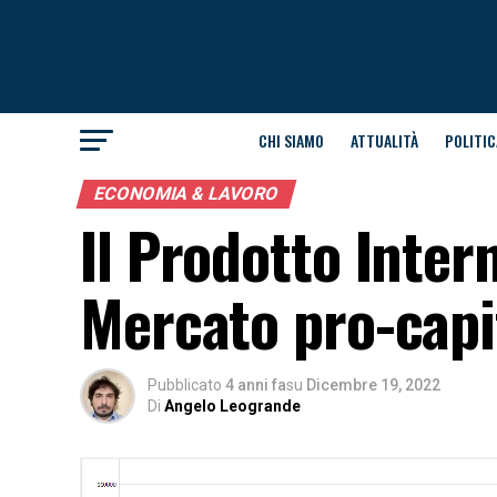
CHI SIAMO
ATTUALITÀ
POLITIC
ECONOMIA & LAVORO
Il Prodotto Inter
Mercato pro-capi
Pubblicato
4 anni fa
su
Dicembre 19, 2022
Di
Angelo Leogrande