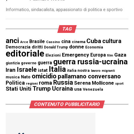
Informatico, sindacalista, appassionato di politica e sportivo
TAG
anci
Cuba
cultura
Brasile
cina
cinema
Cassino
Arce
donne
Democrazia
diritti
Donald Trump
Economia
editoriale
Emergency
Gaza
Europa
Elezioni
film
guerra russia-ucraina
guerra
governo
giustizia
Italia
Israele
Iran
istat
italia nostra
lavoro
migranti
omicidio
pallamano conversano
Nato
musica
Russia
Politica
roma
Serena Mollicone
regioni
sport
Trump
Stati Uniti
Ucraina
usa
Venezuela
CONTENUTO PUBBLICITARIO