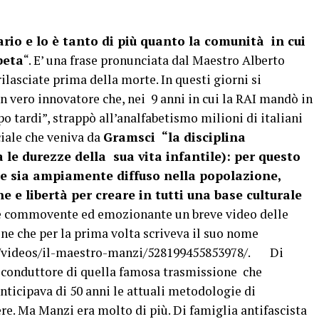
ario e lo è tanto di più quanto la comunità in cui
beta
“. E’ una frase pronunciata dal Maestro Alberto
ilasciate prima della morte. In questi giorni si
un vero innovatore che, nei 9 anni in cui la RAI mandò in
o tardi”, strappò all’analfabetismo milioni di italiani
ciale che veniva da
Gramsci “la disciplina
 le durezze della sua vita infantile): per questo
ne sia ampiamente diffuso nella popolazione,
 e libertà per creare in tutti una base culturale
 commovente ed emozionante un breve video delle
lone che per la prima volta scriveva il suo nome
/videos/il-maestro-manzi/528199455853978/. Di
conduttore di quella famosa trasmissione che
nticipava di 50 anni le attuali metodologie di
e. Ma Manzi era molto di più. Di famiglia antifascista