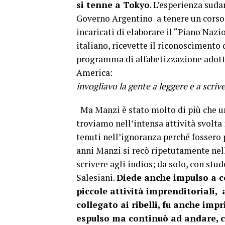
si tenne a Tokyo
. L’esperienza sud
Governo Argentino a tenere un corso d
incaricati di elaborare il “Piano Nazi
italiano, ricevette il riconoscimento
programma di alfabetizzazione adotta
Americ
invogliavo la gente a legg
Ma Manzi è stato molto di più che u
troviamo nell’intensa attività svolta
tenuti nell’ignoranza perché fossero p
anni Manzi si recò ripetutamente nel
scrivere agli indios; da solo, con stu
Salesiani.
Diede anche impulso a co
piccole attività imprenditoriali, 
collegato ai ribelli, fu anche imp
espulso ma continuò ad andare, c