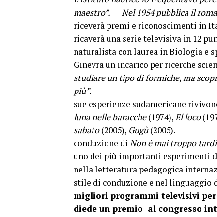
maestro”. Nel 1954 pubblica il rom
riceverà premi e riconoscimenti in Ita
ricaverà una serie televisiva in 12 pu
naturalista con laurea in Biologia e s
Ginevra un incarico per ricerche scie
studiare un tipo di formiche, ma scopr
pi
sue esperienze sudamericane rivivono 
luna nelle baracche
(1974),
El loco
(19
sabato
(2005),
Gugù
(2005). Nel 
conduzione di
Non è mai troppo tardi
uno dei più importanti esperimenti d
nella letteratura pedagogica internaz
stile di conduzione e nel linguaggio 
migliori programmi televisivi per 
diede un premio al congresso int