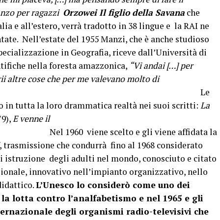
anzo per ragazzi
Orzowei Il figlio della Savana
che
lia e all’estero, verrà tradotto in 38 lingue e la RAI ne
ntate. Nell’estate del 1955 Manzi, che è anche studioso
pecializzazione in Geografia, riceve dall’Università di
ntifiche nella foresta amazzonica,
“Vi andai […] per
ii altre cose che per me valevano molto di
ù”.
Le
in tutta la loro drammatica realtà nei suoi scritti:
La
79),
E venne il
1960 viene scelto e gli viene affidata la
, trasmissione che condurrà fino al 1968 considerato
i istruzione degli adulti nel mondo, conosciuto e citato
ionale, innovativo nell’impianto organizzativo, nello
didattico.
L’Unesco lo considerò come uno dei
la lotta contro l’analfabetismo e nel 1965 e gli
ernazionale degli organismi radio-televisivi che