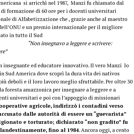
americana si arricchì nel 1987, Manzi fu chiamato dal
i formazione di 60 ore per i docenti universitari
onale di Alfabetizzazione che , grazie anche al maestro
 dell’ONU e un premio internazionale per il migliore
to in tutto il Sud
a:
“Non insegnavo a leggere e scrivere:
ere e a scrivere”
n insegnante ed educatore innovativo. Il vero Manzi lo
 in Sud America dove scoprì la dura vita dei nativos
iù deboli e il loro lavoro meglio sfruttabile. Per oltre 30
la foresta amazzonica per insegnare a leggere e a
denti universitari e poi con l’appoggio di missionari
operative agricole, indirizzò i contadini verso
accusato dalle autorità di essere un “guevarista”
rigionato e torturato; dichiarato “non gradito” fu
landestinamente, fino al 1984
. Ancora oggi, a cento