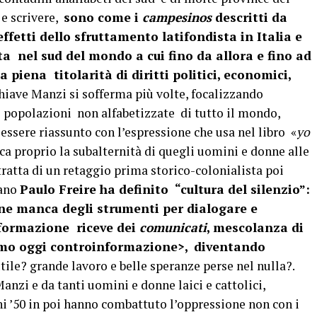
 e scrivere,
sono come i
campesinos
descritti da
fetti dello sfruttamento latifondista in Italia e
ta nel sud del mondo a cui fino da allora e fino ad
 piena titolarità di diritti politici, economici,
hiave Manzi si sofferma più volte, focalizzando
e popolazioni non alfabetizzate di tutto il mondo,
essere riassunto con l’espressione che usa nel libro «
yo
dica proprio la subalternità di quegli uomini e donne alle
tratta di un retaggio prima storico-colonialista poi
iano
Paulo Freire ha definito “cultura del silenzio”:
ione manca degli strumenti per dialogare e
nformazione riceve dei
comunicati
, mescolanza di
mmo oggi controinformazione>,
diventando
utile? grande lavoro e belle speranze perse nel nulla?.
anzi e da tanti uomini e donne laici e cattolici,
ni ’50 in poi hanno combattuto l’oppressione non con i