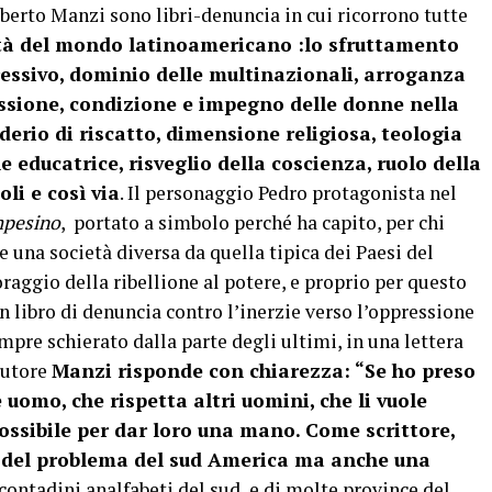
 Alberto Manzi sono libri-denuncia in cui ricorrono tutte
ità del mondo latinoamericano :lo sfruttamento
ressivo, dominio delle multinazionali, arroganza
essione, condizione e impegno delle donne nella
iderio di riscatto, dimensione religiosa, teologia
e educatrice, risveglio della coscienza, ruolo della
oli e così via
. Il personaggio Pedro protagonista nel
pesino
, portato a simbolo perché ha capito, per chi
re una società diversa da quella tipica dei Paesi del
aggio della ribellione al potere, e proprio per questo
 libro di denuncia contro l’inerzie verso l’oppressione
mpre schierato dalla parte degli ultimi, in una lettera
cutore
Manzi risponde con chiarezza: “Se ho preso
uomo, che rispetta altri uomini, che li vuole
 possibile per dar loro una mano. Come scrittore,
i del problema del sud America ma anche una
contadini analfabeti del sud e di molte province del