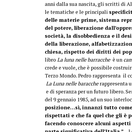
anni dalla sua nascita, gli scritti di
le tematiche e le principali
specific
delle materie prime, sistema rep
del potere, liberazione dall’oppr
società, la disobbedienza e il des
della liberazione, alfabetizzazion
chiesa, rispetto dei diritti dei pop
libro
La luna nelle barracche
è un
cam
crede e vuole, che è possibile costrui
Terzo Mondo. Pedro rappresenta il cor
La Luna nelle baracche
rappresenta un
e di speranza per un futuro libero. Se
del 9 gennaio 1985, ad un suo interlo
posizione…sì, innanzi tutto come 
rispettati e che fa quel che gli è
facendo conoscere alcuni aspett
parte significativa dell’Italia ”.
I 