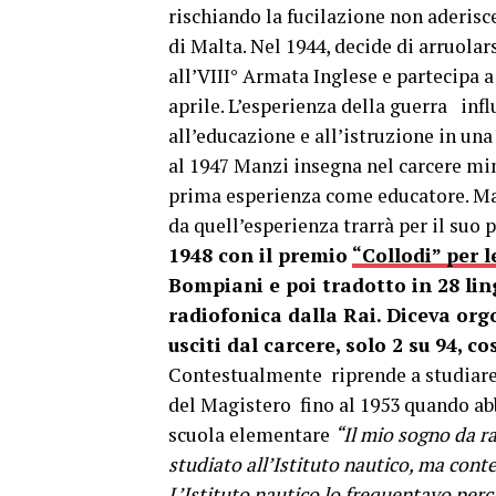
rischiando la fucilazione non aderisc
di Malta. Nel 1944, decide di arruola
all’VIII° Armata Inglese e partecipa 
aprile. L’esperienza della guerra infl
all’educazione e all’istruzione in una
al 1947 Manzi insegna nel carcere mi
prima esperienza come educatore. Manz
da quell’esperienza trarrà per il suo
1948 con il premio
“Collodi” per l
Bompiani e poi tradotto in 28 lin
radiofonica dalla Rai. Diceva org
usciti dal carcere, solo 2 su 94, c
Contestualmente riprende a studiare
del Magistero fino al 1953 quando a
scuola elementare
“Il mio sogno da ra
studiato all’Istituto nautico, ma con
L’Istituto nautico lo frequentavo perc