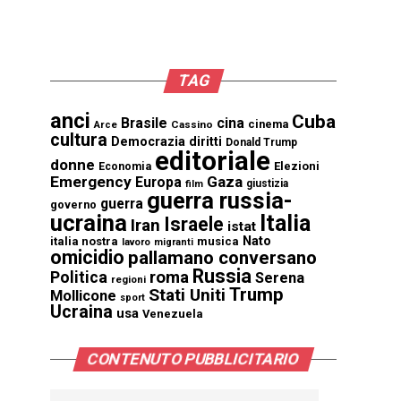
TAG
anci
Cuba
Brasile
cina
cinema
Cassino
Arce
cultura
Democrazia
diritti
Donald Trump
editoriale
donne
Elezioni
Economia
Emergency
Gaza
Europa
giustizia
film
guerra russia-
guerra
governo
ucraina
Italia
Israele
Iran
istat
Nato
italia nostra
musica
lavoro
migranti
omicidio
pallamano conversano
Russia
Politica
roma
Serena
regioni
Trump
Stati Uniti
Mollicone
sport
Ucraina
usa
Venezuela
CONTENUTO PUBBLICITARIO