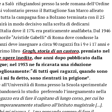
e a Salò rifugiandosi presso la sede romana dell’Ordine
rsi volontario presso il Battaglione San Marco alleato
a tutta la campagna fino a Bolzano terminata con il 25
uirà in modo decisivo sulla scelta di dedicarsi
 Italia dove il 17% era praticamente analfabeta. Dal 1946
norile “Aristide Gabelli” di Roma dove condusse la
i deve insegnare a circa 90 ragazzi fra i 9 e i 17 anni e
 primo libro
Grogh, storia di un castoro
, premiato nel
e opere inedite
, due anni dopo pubblicato dalla
gue; nel 1953 ne fu ricavata una riduzione
ogliosamente:“di tutti quei ragazzi, quando sono
osì mi fu detto, sono rientrati in prigione”
.
 all’Università di Roma presso la Scuola sperimentale
bbandonerà lo studio preferendo l’insegnamento nella
gazzo era di fare il capitano di lungo corso, per cui ho
temporaneamente studiavo all’Istituto magistrale […].
hé mi piaceva, […] ma pensando sempre di fare il