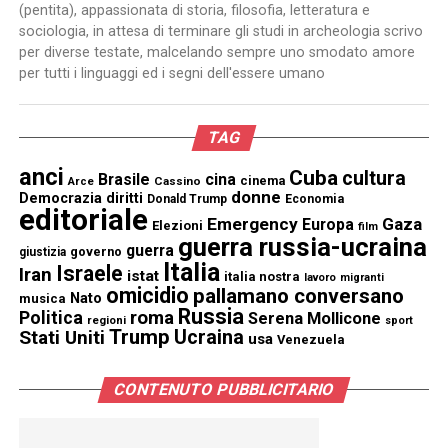
(pentita), appassionata di storia, filosofia, letteratura e
sociologia, in attesa di terminare gli studi in archeologia scrivo
per diverse testate, malcelando sempre uno smodato amore
per tutti i linguaggi ed i segni dell'essere umano
TAG
anci
Cuba
cultura
Brasile
cina
cinema
Cassino
Arce
donne
Democrazia
diritti
Donald Trump
Economia
editoriale
Emergency
Gaza
Europa
Elezioni
film
guerra russia-ucraina
guerra
governo
giustizia
Italia
Israele
Iran
istat
italia nostra
lavoro
migranti
omicidio
pallamano conversano
Nato
musica
Russia
Politica
roma
Serena Mollicone
regioni
sport
Trump
Stati Uniti
Ucraina
usa
Venezuela
CONTENUTO PUBBLICITARIO