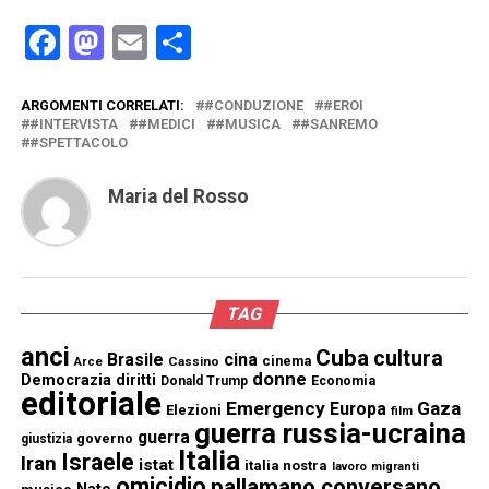
Facebook
Mastodon
Email
Condividi
ARGOMENTI CORRELATI:
#CONDUZIONE
#EROI
#INTERVISTA
#MEDICI
#MUSICA
#SANREMO
#SPETTACOLO
Maria del Rosso
TAG
anci
Cuba
cultura
Brasile
cina
cinema
Cassino
Arce
donne
Democrazia
diritti
Donald Trump
Economia
editoriale
Emergency
Gaza
Europa
Elezioni
film
guerra russia-ucraina
guerra
governo
giustizia
Italia
Israele
Iran
istat
italia nostra
lavoro
migranti
omicidio
pallamano conversano
Nato