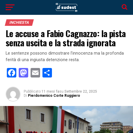
INCHIESTA
Le accuse a Fabio Cagnazzo: la pista
senza uscita e la strada ignorata
Le sentenze possono dimostrare l’innocenza ma la profonda
ferità di una ingiusta detenzione resta.
Facebook
Mastodon
Email
Condividi
Pubblicato
11 mesi fa
su
Settembre 22, 2025
Di
Pierdomenico Corte Ruggiero