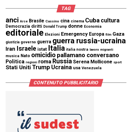
TAG
anci
Cuba
cultura
Brasile
cina
cinema
Cassino
Arce
donne
Democrazia
diritti
Donald Trump
Economia
editoriale
Emergency
Gaza
Europa
Elezioni
film
guerra russia-ucraina
guerra
governo
giustizia
Italia
Israele
Iran
istat
italia nostra
lavoro
migranti
omicidio
pallamano conversano
Nato
musica
Russia
Politica
roma
Serena Mollicone
regioni
sport
Trump
Stati Uniti
Ucraina
usa
Venezuela
CONTENUTO PUBBLICITARIO