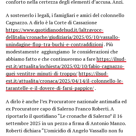
conforto nella certezza degli elementi d’accusa. Anzi.
A sostenerlo i legali, i famigliari e amici del colonnello
Cagnazzo. A dirlo è la Corte di Cassazione
https://www.quotidianodelsud.it/laltravoce-
dellitalia/cronache/giudiziaria/2025/05/10/vassallo-
unindagine-flop-tra-buchi-e-contraddizioni
. Più
modestamente aggiungiamo le considerazioni che
abbiamo fatto e che continueremo a fare
https://ilsud-
est.it/attualita/inchiesta/2025/02/10/fabio-cagnazzo-
quei-ventitre-minuti-di-troppo/
https://ilsud-
est.it/attualita/cronaca/2025/04/14/il-colonnello-le-
tarantelle-e-il-dovere-di-farsi-pappice/
.
A dirlo è anche l’ex Procuratore nazionale antimafia ed
ex Procuratore capo di Salerno Franco Roberti. A
riportarlo il quotidiano “Le cronache di Salerno” il 16
settembre 2025 in un pezzo a firma di Antonio Manzo.
Roberti dichiara “L’omicidio di Angelo Vassallo non fu