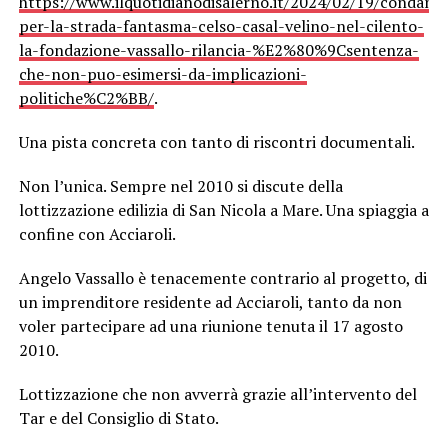
https://www.ilquotidianodisalerno.it/2024/02/19/condann
per-la-strada-fantasma-celso-casal-velino-nel-cilento-
la-fondazione-vassallo-rilancia-%E2%80%9Csentenza-
che-non-puo-esimersi-da-implicazioni-
politiche%C2%BB/
.
Una pista concreta con tanto di riscontri documentali.
Non l’unica. Sempre nel 2010 si discute della
lottizzazione edilizia di San Nicola a Mare. Una spiaggia a
confine con Acciaroli.
Angelo Vassallo è tenacemente contrario al progetto, di
un imprenditore residente ad Acciaroli, tanto da non
voler partecipare ad una riunione tenuta il 17 agosto
2010.
Lottizzazione che non avverrà grazie all’intervento del
Tar e del Consiglio di Stato.