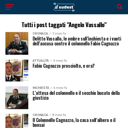
Tutti i post taggati "Angelo Vassallo"
CRONACA
3 mesi fa
Delitto Vassallo, le ombre sull’inchiesta e i vuoti
dell’accusa contro il colonnello Fabio Cagnazzo
ATTUALITÀ
4 mesi fa
Fabio Cagnazzo prosciolto, e ora?
INCHIESTA
6 mesi fa
L’attesa del colonnello e il secchio bucato della
giustizia
CRONACA
8 mesi fa
Il Colonnello Cagnazzo, la casa sull’albero e il
bonsai