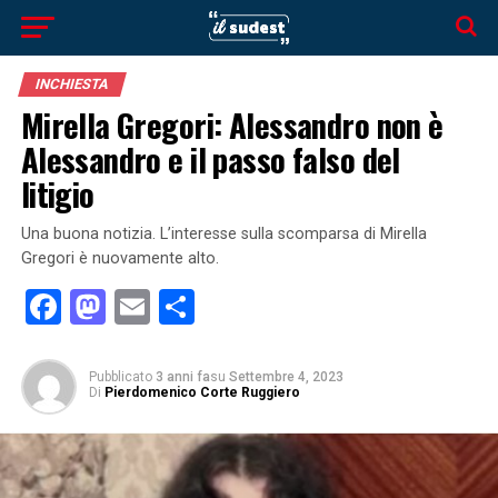
INCHIESTA
Mirella Gregori: Alessandro non è
Alessandro e il passo falso del
litigio
Una buona notizia. L’interesse sulla scomparsa di Mirella
Gregori è nuovamente alto.
Facebook
Mastodon
Email
Condividi
Pubblicato
3 anni fa
su
Settembre 4, 2023
Di
Pierdomenico Corte Ruggiero