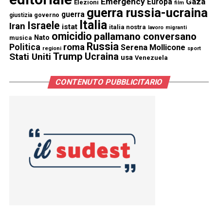
Emergency
Gaza
Europa
Elezioni
film
guerra russia-ucraina
guerra
governo
giustizia
Italia
Israele
Iran
istat
italia nostra
lavoro
migranti
omicidio
pallamano conversano
Nato
musica
Russia
Politica
roma
Serena Mollicone
regioni
sport
Trump
Stati Uniti
Ucraina
usa
Venezuela
CONTENUTO PUBBLICITARIO