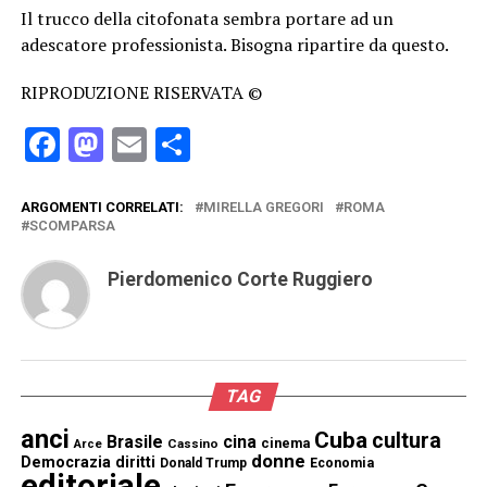
Il trucco della citofonata sembra portare ad un
adescatore professionista. Bisogna ripartire da questo.
RIPRODUZIONE RISERVATA ©
Facebook
Mastodon
Email
Condividi
ARGOMENTI CORRELATI:
MIRELLA GREGORI
ROMA
SCOMPARSA
Pierdomenico Corte Ruggiero
TAG
anci
Cuba
cultura
Brasile
cina
cinema
Cassino
Arce
donne
Democrazia
diritti
Donald Trump
Economia
editoriale