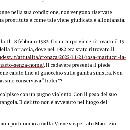
donne nella sua condizione, non vengono riservate
na prostituta e come tale viene giudicata e allontanata.
. Il 18 febbraio 1983. Il suo corpo viene ritrovato il 19
ella Torraccia, dove nel 1982 era stato ritrovato il
sudest.it/attualita/cronaca/2022/11/21/rosa-martucci-la-
imasto-senza-nome/
. Il cadavere presenta il piede
ne calato fino al ginocchio sulla gamba sinistra. Non
assino conservava “trofei”?
 colpisce con un pugno violento. Con il peso del suo
trangola. Il delitto non è avvenuto nel luogo del
o non porteranno a nulla. Viene sospettato Maurizio