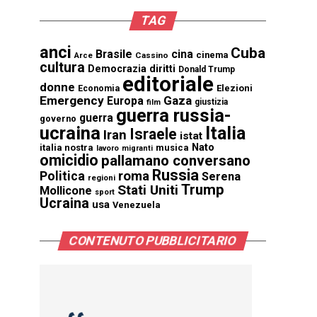
TAG
anci
Cuba
Brasile
cina
cinema
Cassino
Arce
cultura
Democrazia
diritti
Donald Trump
editoriale
donne
Elezioni
Economia
Emergency
Gaza
Europa
giustizia
film
guerra russia-
guerra
governo
ucraina
Italia
Israele
Iran
istat
Nato
italia nostra
musica
lavoro
migranti
omicidio
pallamano conversano
Russia
Politica
roma
Serena
regioni
Trump
Stati Uniti
Mollicone
sport
Ucraina
usa
Venezuela
CONTENUTO PUBBLICITARIO