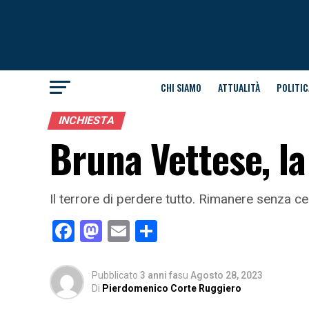
CHI SIAMO
ATTUALITÀ
POLITIC
INCHIESTA
Bruna Vettese, la
Il terrore di perdere tutto. Rimanere senza
Facebook
Mastodon
Email
Condividi
Pubblicato
3 anni fa
su
Agosto 28, 2023
Di
Pierdomenico Corte Ruggiero