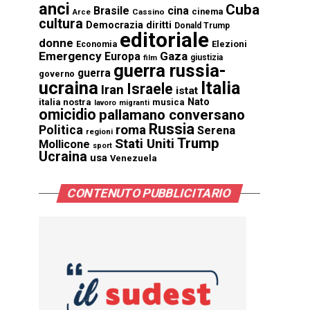
anci
Cuba
Brasile
cina
cinema
Cassino
Arce
cultura
Democrazia
diritti
Donald Trump
editoriale
donne
Elezioni
Economia
Emergency
Gaza
Europa
giustizia
film
guerra russia-
guerra
governo
ucraina
Italia
Israele
Iran
istat
Nato
italia nostra
musica
lavoro
migranti
omicidio
pallamano conversano
Russia
Politica
roma
Serena
regioni
Trump
Stati Uniti
Mollicone
sport
Ucraina
usa
Venezuela
CONTENUTO PUBBLICITARIO