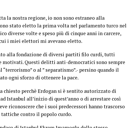
ta la nostra regione, io non sono estraneo alla
sono stato eletto la prima volta nel parlamento turco nel
ico diverse volte e speso più di cinque anni in carcere,
ui i miei elettori mi avevano eletto.
 alla fondazione di diversi partiti filo curdi, tutti
e motivati. Questi delitti anti-democratici sono sempre
al “terrorismo” o al ” separatismo”.- persino quando il
rato ogni sforzo di ottenere la pace.
 chiesto perchè Erdogan si è sentito autorizzato di
d Istanbul all’inizio di quest’anno o di arrestare così
 deve riconoscere che i suoi predecessori hanno trascorso
 tattiche contro il popolo curdo.
indaco di Istanbul Ekrem Imamoglu dello stesso