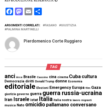
Facebook
Mastodon
Email
Condividi
ARGOMENTI CORRELATI:
FASANO
GIUSTIZIA
PALMINA MARTINELLI
Pierdomenico Corte Ruggiero
TAG
anci
Cuba
cultura
Brasile
cina
cinema
Cassino
Arce
donne
Democrazia
diritti
Donald Trump
Economia
editoriale
Emergency
Gaza
Europa
Elezioni
film
guerra russia-ucraina
guerra
governo
giustizia
Italia
Israele
Iran
istat
italia nostra
lavoro
migranti
omicidio
pallamano conversano
Nato
musica