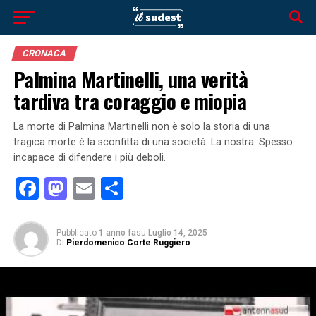
CRONACA
Palmina Martinelli, una verità
tardiva tra coraggio e miopia
La morte di Palmina Martinelli non è solo la storia di una
tragica morte è la sconfitta di una società. La nostra. Spesso
incapace di difendere i più deboli.
Facebook
Mastodon
Email
Condividi
Pubblicato
1 anno fa
su
Luglio 14, 2025
Di
Pierdomenico Corte Ruggiero