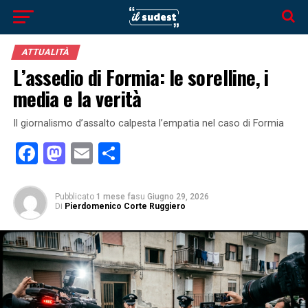
ATTUALITÀ
L’assedio di Formia: le sorelline, i
media e la verità
Il giornalismo d’assalto calpesta l’empatia nel caso di Formia
Facebook
Mastodon
Email
Condividi
Pubblicato
1 mese fa
su
Giugno 29, 2026
Di
Pierdomenico Corte Ruggiero