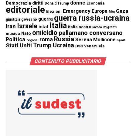
donne
Democrazia
diritti
Donald Trump
Economia
editoriale
Emergency
Gaza
Europa
Elezioni
film
guerra russia-ucraina
guerra
governo
giustizia
Italia
Israele
Iran
istat
italia nostra
lavoro
migranti
omicidio
pallamano conversano
Nato
musica
Russia
Politica
roma
Serena Mollicone
regioni
sport
Trump
Stati Uniti
Ucraina
usa
Venezuela
CONTENUTO PUBBLICITARIO