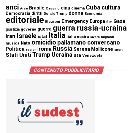
anci
Cuba
cultura
Brasile
cina
cinema
Cassino
Arce
donne
Democrazia
diritti
Donald Trump
Economia
editoriale
Emergency
Gaza
Europa
Elezioni
film
guerra russia-ucraina
guerra
governo
giustizia
Italia
Israele
Iran
istat
italia nostra
lavoro
migranti
omicidio
pallamano conversano
Nato
musica
Russia
Politica
roma
Serena Mollicone
regioni
sport
Trump
Stati Uniti
Ucraina
usa
Venezuela
CONTENUTO PUBBLICITARIO