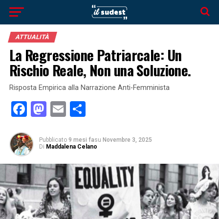
ATTUALITÀ
La Regressione Patriarcale: Un
Rischio Reale, Non una Soluzione.
Risposta Empirica alla Narrazione Anti-Femminista
Facebook
Mastodon
Email
Condividi
Pubblicato
9 mesi fa
su
Novembre 3, 2025
Di
Maddalena Celano