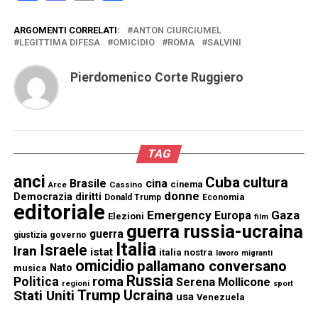
ARGOMENTI CORRELATI:
ANTON CIURCIUMEL
LEGITTIMA DIFESA
OMICIDIO
ROMA
SALVINI
Pierdomenico Corte Ruggiero
TAG
anci
Cuba
cultura
Brasile
cina
cinema
Cassino
Arce
donne
Democrazia
diritti
Donald Trump
Economia
editoriale
Emergency
Gaza
Europa
Elezioni
film
guerra russia-ucraina
guerra
governo
giustizia
Italia
Israele
Iran
istat
italia nostra
lavoro
migranti
omicidio
pallamano conversano
Nato
musica
Russia
Politica
roma
Serena Mollicone
regioni
sport
Trump
Stati Uniti
Ucraina
usa
Venezuela