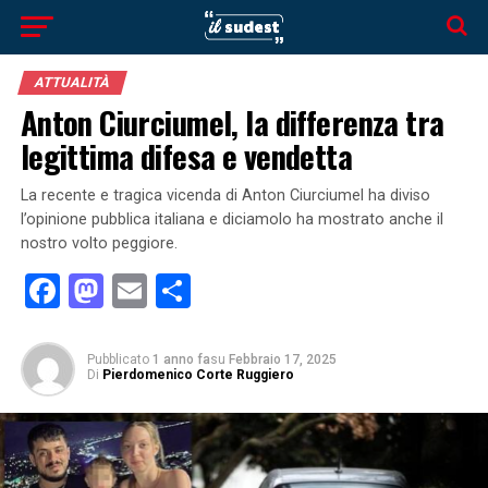
ATTUALITÀ
Anton Ciurciumel, la differenza tra
legittima difesa e vendetta
La recente e tragica vicenda di Anton Ciurciumel ha diviso
l’opinione pubblica italiana e diciamolo ha mostrato anche il
nostro volto peggiore.
Facebook
Mastodon
Email
Condividi
Pubblicato
1 anno fa
su
Febbraio 17, 2025
Di
Pierdomenico Corte Ruggiero