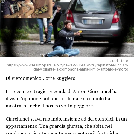
Credit foto
https://www.41esimoparallelo.it/news/9819819526/rapinatore-ucciso-
dal-vigilante-la-compagna-anna-il-mio-antonio-e-morto
Di Pierdomenico Corte Ruggiero
La recente e tragica vicenda di Anton Ciurciumel ha
diviso l’opinione pubblica italiana e diciamolo ha
mostrato anche il nostro volto peggiore.
Ciurciumel stava rubando, insieme ad dei complici, in un
appartamento. Una guardia giurata, che abita nel
condominio, è intervenuta per sventare il furto è ha