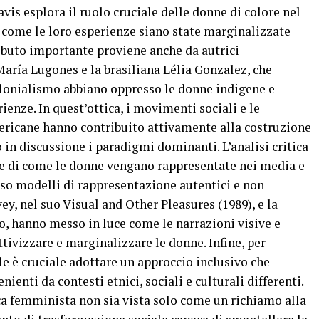
vis esplora il ruolo cruciale delle donne di colore nel
come le loro esperienze siano state marginalizzate
ibuto importante proviene anche da autrici
ría Lugones e la brasiliana Lélia Gonzalez, che
colonialismo abbiano oppresso le donne indigene e
enze. In quest’ottica, i movimenti sociali e le
ricane hanno contribuito attivamente alla costruzione
 in discussione i paradigmi dominanti. L’analisi critica
ne di come le donne vengano rappresentate nei media e
rso modelli di rappresentazione autentici e non
ey, nel suo Visual and Other Pleasures (1989), e la
to, hanno messo in luce come le narrazioni visive e
tivizzare e marginalizzare le donne. Infine, per
e è cruciale adottare un approccio inclusivo che
ienti da contesti etnici, sociali e culturali differenti.
ca femminista non sia vista solo come un richiamo alla