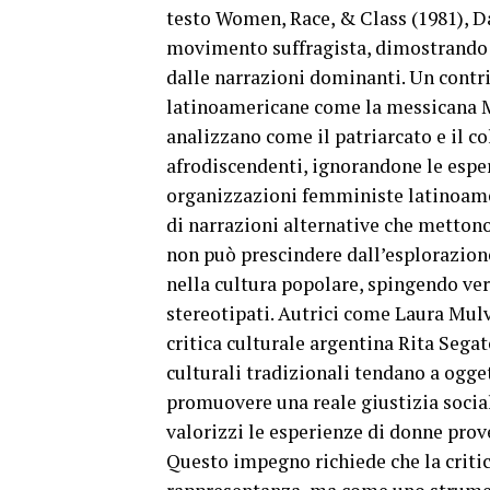
testo Women, Race, & Class (1981), Da
movimento suffragista, dimostrando 
dalle narrazioni dominanti. Un contr
latinoamericane come la messicana Ma
analizzano come il patriarcato e il 
afrodiscendenti, ignorandone le esperi
organizzazioni femministe latinoame
di narrazioni alternative che mettono
non può prescindere dall’esplorazio
nella cultura popolare, spingendo ve
stereotipati. Autrici come Laura Mulv
critica culturale argentina Rita Sega
culturali tradizionali tendano a ogget
promuovere una reale giustizia social
valorizzi le esperienze di donne proven
Questo impegno richiede che la criti