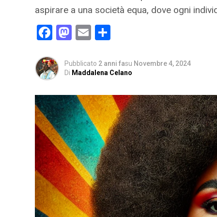
aspirare a una società equa, dove ogni individ
Facebook
Mastodon
Email
Condividi
Pubblicato
2 anni fa
su
Novembre 4, 2024
Di
Maddalena Celano