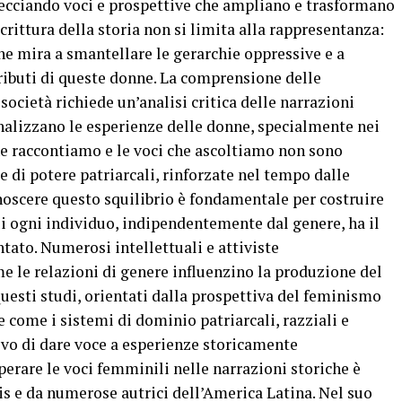
recciando voci e prospettive che ampliano e trasformano
crittura della storia non si limita alla rappresentanza:
che mira a smantellare le gerarchie oppressive e a
tributi di queste donne. La comprensione delle
società richiede un’analisi critica delle narrazioni
nalizzano le esperienze delle donne, specialmente nei
he raccontiamo e le voci che ascoltiamo non sono
re di potere patriarcali, rinforzate nel tempo dalle
onoscere questo squilibrio è fondamentale per costruire
cui ogni individuo, indipendentemente dal genere, ha il
ntato. Numerosi intellettuali e attiviste
 le relazioni di genere influenzino la produzione del
Questi studi, orientati dalla prospettiva del feminismo
 come i sistemi di dominio patriarcali, razziali e
tivo di dare voce a esperienze storicamente
erare le voci femminili nelle narrazioni storiche è
s e da numerose autrici dell’America Latina. Nel suo