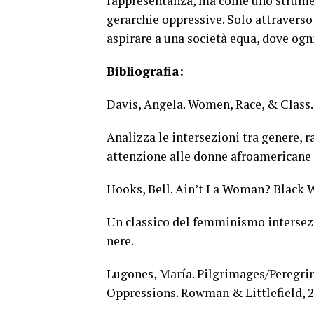
rappresentanza, ma come uno strumen
gerarchie oppressive. Solo attravers
aspirare a una società equa, dove ogni
Bibliografia:
Davis, Angela. Women, Race, & Class
Analizza le intersezioni tra genere, ra
attenzione alle donne afroamericane e
Hooks, Bell. Ain’t I a Woman? Black
Un classico del femminismo intersezi
nere.
Lugones, María. Pilgrimages/Peregrin
Oppressions. Rowman & Littlefield, 2