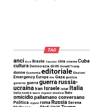
TAG
anci
Cuba
Brasile
cina
cinema
Cassino
Arce
cultura
Democrazia
diritti
Donald Trump
editoriale
donne
Elezioni
Economia
Emergency
Gaza
Europa
giustizia
film
guerra russia-
guerra
governo
ucraina
Italia
Israele
Iran
istat
Nato
italia nostra
musica
lavoro
migranti
omicidio
pallamano conversano
Russia
Politica
roma
Serena
regioni