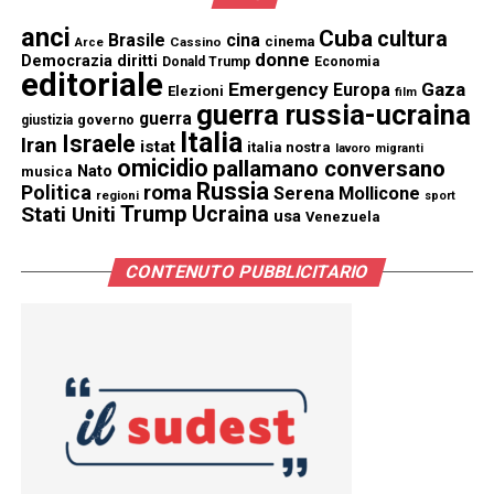
anci
Cuba
cultura
Brasile
cina
cinema
Cassino
Arce
donne
Democrazia
diritti
Donald Trump
Economia
editoriale
Emergency
Gaza
Europa
Elezioni
film
guerra russia-ucraina
guerra
governo
giustizia
Italia
Israele
Iran
istat
italia nostra
lavoro
migranti
omicidio
pallamano conversano
Nato
musica
Russia
Politica
roma
Serena Mollicone
regioni
sport
Trump
Stati Uniti
Ucraina
usa
Venezuela
CONTENUTO PUBBLICITARIO