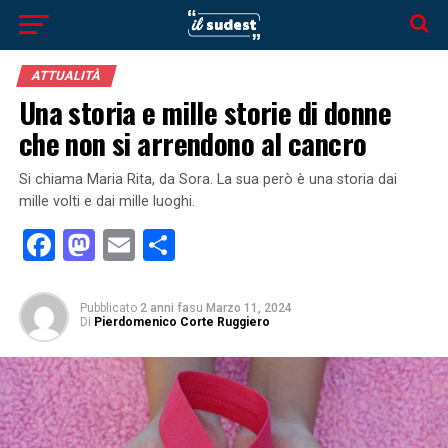
ATTUALITÀ
Una storia e mille storie di donne
che non si arrendono al cancro
Si chiama Maria Rita, da Sora. La sua però è una storia dai
mille volti e dai mille luoghi.
Facebook
Mastodon
Email
Condividi
Pubblicato
2 anni fa
su
Marzo 11, 2024
Di
Pierdomenico Corte Ruggiero