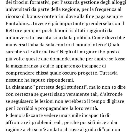
dei tirocini formativi, per l’assurda gestione degli alloggi
universitari da parte della Regione, per la frequenza al
ricorso di bonus-contentini dove alla fine paga sempre
Pantalone… Invece è più importante prendersela con il
Rettore per quei pochi buoni risultati raggiunti da
un’università lasciata sola dalla politica. Come dovrebbe
muoversi Uniba da sola contro il mondo intero? Quali
sarebbero le alternative? Negli ultimi giorni ho posto
più volte queste due domande, anche per capire se fosse
la maggioranza a cui io appartengo incapace di
comprendere chissà quale oscuro progetto. Tuttavia
nessuno ha saputo rispondermi.
La chiamano “protesta degli studenti”, ma io non so dire
con certezza se questi siano veramente tali, d’altronde
se seguissero le lezioni non avrebbero il tempo di girare
per i corridoi a propagandare la loro verità.
È demoralizzante vedere una simile incapacità di
affrontare i problemi reali, perché poi si finisce a dar
ragione a chi se n’è andato altrove al grido di “qui non