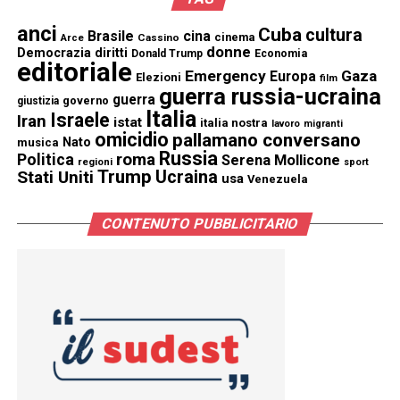
anci
Cuba
cultura
Brasile
cina
cinema
Cassino
Arce
donne
Democrazia
diritti
Donald Trump
Economia
editoriale
Emergency
Gaza
Europa
Elezioni
film
guerra russia-ucraina
guerra
governo
giustizia
Italia
Israele
Iran
istat
italia nostra
lavoro
migranti
omicidio
pallamano conversano
Nato
musica
Russia
Politica
roma
Serena Mollicone
regioni
sport
Trump
Stati Uniti
Ucraina
usa
Venezuela
CONTENUTO PUBBLICITARIO