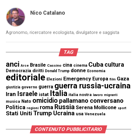
Nico Catalano
Agronomo, ricercatore ecologista, divulgatore e saggista
TAG
anci
Cuba
cultura
Brasile
cina
cinema
Cassino
Arce
donne
Democrazia
diritti
Donald Trump
Economia
editoriale
Emergency
Gaza
Europa
Elezioni
film
guerra russia-ucraina
guerra
governo
giustizia
Italia
Israele
Iran
istat
italia nostra
lavoro
migranti
omicidio
pallamano conversano
Nato
musica
Russia
Politica
roma
Serena Mollicone
regioni
sport
Trump
Stati Uniti
Ucraina
usa
Venezuela
CONTENUTO PUBBLICITARIO