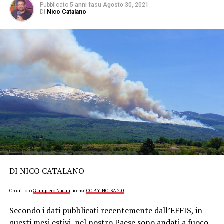
Pubblicato
5 anni fa
su
Agosto 30, 2021
Di
Nico Catalano
DI NICO CATALANO
Credit foto
Giampiero Nadali
license
CC BY-NC-SA 2.0
Secondo i dati pubblicati recentemente dall’EFFIS, in
questi mesi estivi, nel nostro Paese sono andati a fuoco