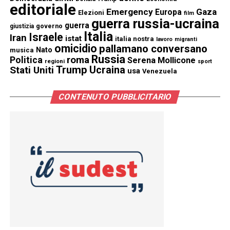
editoriale
Emergency
Gaza
Europa
Elezioni
film
guerra russia-ucraina
guerra
governo
giustizia
Italia
Israele
Iran
istat
italia nostra
lavoro
migranti
omicidio
pallamano conversano
Nato
musica
Russia
Politica
roma
Serena Mollicone
regioni
sport
Trump
Stati Uniti
Ucraina
usa
Venezuela
CONTENUTO PUBBLICITARIO