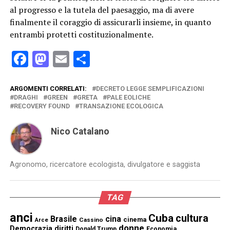
al progresso e la tutela del paesaggio, ma di avere
finalmente il coraggio di assicurarli insieme, in quanto
entrambi protetti costituzionalmente.
Facebook
Mastodon
Email
Condividi
ARGOMENTI CORRELATI:
DECRETO LEGGE SEMPLIFICAZIONI
DRAGHI
GREEN
GRETA
PALE EOLICHE
RECOVERY FOUND
TRANSAZIONE ECOLOGICA
Nico Catalano
Agronomo, ricercatore ecologista, divulgatore e saggista
TAG
anci
Cuba
cultura
Brasile
cina
cinema
Cassino
Arce
donne
Democrazia
diritti
Donald Trump
Economia