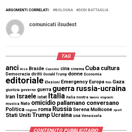
ARGOMENTI CORRELATI:
BOLOGNA
DODI BATTAGLIA
comunicati ilsudest
TAG
anci
Cuba
cultura
Brasile
cina
cinema
Cassino
Arce
donne
Democrazia
diritti
Donald Trump
Economia
editoriale
Emergency
Gaza
Europa
Elezioni
film
guerra russia-ucraina
guerra
governo
giustizia
Italia
Israele
Iran
istat
italia nostra
lavoro
migranti
omicidio
pallamano conversano
Nato
musica
Russia
Politica
roma
Serena Mollicone
regioni
sport
Trump
Stati Uniti
Ucraina
usa
Venezuela
CONTENUTO PUBBLICITARIO