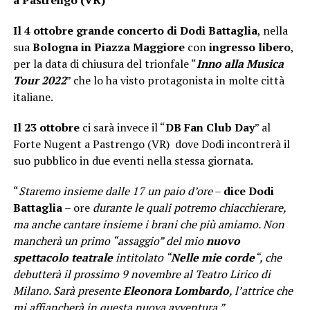
a Pastrengo (VR)
Il 4 ottobre grande concerto di Dodi Battaglia
, nella
sua
Bologna in Piazza Maggiore
con
ingresso libero
,
per la data di chiusura del trionfale “
Inno alla Musica
Tour 2022
” che lo ha visto protagonista in molte città
italiane.
Il 23 ottobre
ci sarà invece il “
DB Fan Club Day
” al
Forte Nugent a Pastrengo (VR) dove Dodi incontrerà il
suo pubblico in due eventi nella stessa giornata.
“
Staremo insieme dalle 17 un paio d’ore
–
dice Dodi
Battaglia
– ore
durante le quali potremo chiacchierare,
ma anche cantare insieme i brani che più amiamo. Non
mancherà un primo “assaggio” del mio
nuovo
spettacolo teatrale
intitolato “
Nelle mie corde
“, che
debutterà il prossimo 9 novembre al Teatro Lirico di
Milano. Sarà presente
Eleonora Lombardo
, l’attrice che
mi affiancherà in questa nuova avventura.”