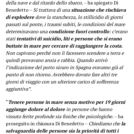
della nave e dal ritardo dello sbarco.
– ha spiegato Di
Benedetto –
Si trattava di una
situazione che rischiava
di esplodere
dove la stanchezza, lo stillicidio di giorni
passati sul ponte, i traumi subiti, le condizioni del mare
determinavano una
condizione fuori controllo
: c’erano
stati
tentativi di suicidio, liti e persone che si erano
buttate in mare per cercare di raggiungere la costa
.
Non capivano perché non li facessero scendere a terra e
quindi provavano ansia e rabbia
.
Quando arrivò
l’indicazione del porto sicuro in Spagna eravamo già al
punto di non ritorno. Avrebbero dovuto fare altri tre
giorni di viaggio con un ulteriore carico di sofferenza
aggiuntiva”.
“
Tenere persone in mare senza motivo per 19 giorni
aggiunge dolore al dolore
in persone che hanno
vissuto ferite profonde sia fisiche che psicologiche.
– ha
proseguito in chiusura Di Benedetto –
Chiediamo che
la
salvaguardia delle persone sia la priorità di tutti i