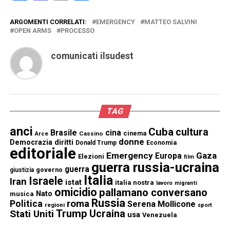
ARGOMENTI CORRELATI:
EMERGENCY
MATTEO SALVINI
OPEN ARMS
PROCESSO
comunicati ilsudest
TAG
anci
Cuba
cultura
Brasile
cina
cinema
Cassino
Arce
donne
Democrazia
diritti
Donald Trump
Economia
editoriale
Emergency
Gaza
Europa
Elezioni
film
guerra russia-ucraina
guerra
governo
giustizia
Italia
Israele
Iran
istat
italia nostra
lavoro
migranti
omicidio
pallamano conversano
Nato
musica
Russia
Politica
roma
Serena Mollicone
regioni
sport
Trump
Stati Uniti
Ucraina
usa
Venezuela