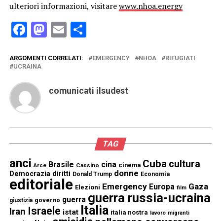
ulteriori informazioni, visitare
www.nhoa.energy
Facebook
Mastodon
Email
Condividi
ARGOMENTI CORRELATI:
EMERGENCY
NHOA
RIFUGIATI
UCRAINA
comunicati ilsudest
TAG
anci
Cuba
cultura
Brasile
cina
cinema
Cassino
Arce
donne
Democrazia
diritti
Donald Trump
Economia
editoriale
Emergency
Gaza
Europa
Elezioni
film
guerra russia-ucraina
guerra
governo
giustizia
Italia
Israele
Iran
istat
italia nostra
lavoro
migranti