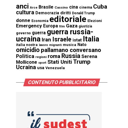
anci
Cuba
Brasile
cina
cinema
Cassino
Arce
cultura
Democrazia
diritti
Donald Trump
editoriale
donne
Elezioni
Economia
Emergency
Gaza
Europa
giustizia
film
guerra russia-
guerra
governo
ucraina
Italia
Israele
Iran
istat
Nato
italia nostra
musica
lavoro
migranti
omicidio
pallamano conversano
Russia
Politica
roma
Serena
regioni
Trump
Stati Uniti
Mollicone
sport
Ucraina
usa
Venezuela
CONTENUTO PUBBLICITARIO