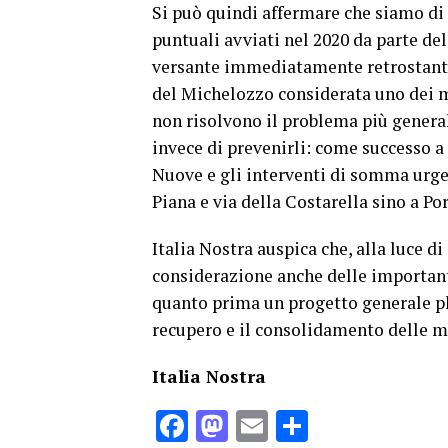
Si può quindi affermare che siamo di f
puntuali avviati nel 2020 da parte de
versante immediatamente retrostante 
del Michelozzo considerata uno dei mo
non risolvono il problema più general
invece di prevenirli: come successo a 
Nuove e gli interventi di somma urgen
Piana e via della Costarella sino a Por
Italia Nostra auspica che, alla luce d
considerazione anche delle importanti
quanto prima un progetto generale pl
recupero e il consolidamento delle mur
Italia Nostra
Facebook
Mastodon
Email
Condividi