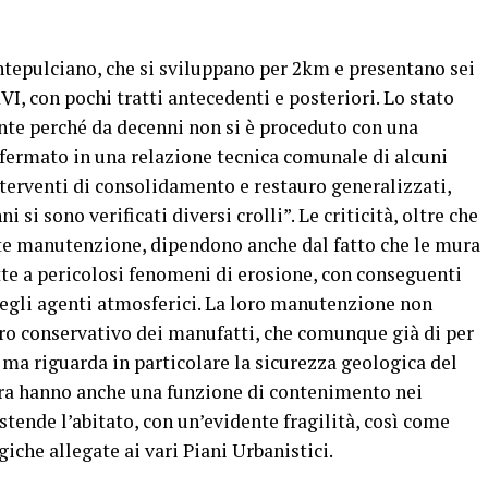
tepulciano, che si sviluppano per 2km e presentano sei
XVI, con pochi tratti antecedenti e posteriori. Lo stato
nte perché da decenni non si è proceduto con una
ermato in una relazione tecnica comunale di alcuni
interventi di consolidamento e restauro generalizzati,
 si sono verificati diversi crolli”. Le criticità, oltre che
te manutenzione, dipendono anche dal fatto che le mura
tte a pericolosi fenomeni di erosione, con conseguenti
degli agenti atmosferici. La loro manutenzione non
auro conservativo dei manufatti, che comunque già di per
a riguarda in particolare la sicurezza geologica del
ura hanno anche una funzione di contenimento nei
 stende l’abitato, con un’evidente fragilità, così come
iche allegate ai vari Piani Urbanistici.