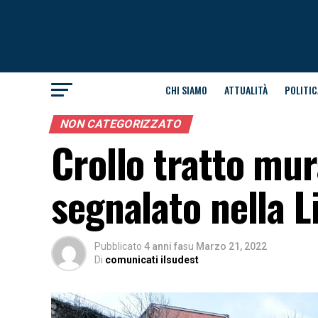
CHI SIAMO
ATTUALITÀ
POLITIC
NON CATEGORIZZATO
Crollo tratto mu
segnalato nella L
Pubblicato
4 anni fa
su
Marzo 21, 2022
Di
comunicati ilsudest