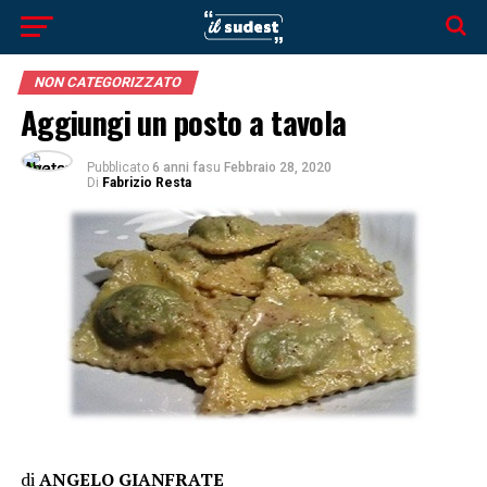
NON CATEGORIZZATO
Aggiungi un posto a tavola
Pubblicato
6 anni fa
su
Febbraio 28, 2020
Di
Fabrizio Resta
di
ANGELO GIANFRATE