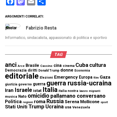
Facebook
Mastodon
Email
Condividi
ARGOMENTI CORRELATI:
Fabrizio Resta
Informatico, sindacalista, appassionato di politica e sportivo
TAG
anci
Cuba
cultura
Brasile
cina
cinema
Cassino
Arce
donne
Democrazia
diritti
Donald Trump
Economia
editoriale
Emergency
Gaza
Europa
Elezioni
film
guerra russia-ucraina
guerra
governo
giustizia
Italia
Israele
Iran
istat
italia nostra
lavoro
migranti
omicidio
pallamano conversano
Nato
musica
Russia
Politica
roma
Serena Mollicone
regioni
sport
Trump
Stati Uniti
Ucraina
usa
Venezuela