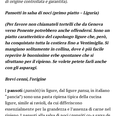
di origine controllata e garantita).
Pansotti in salsa di noci (primo piatto – Liguria)
(Per favore non chiamateli tortelli che da Genova
verso Ponente potrebbero anche offendersi. Sono un
piatto caratteristico del capoluogo ligure che, però,
ha conquistato tutta la costiera fino a Ventimiglia. Si
mangiano solitamente in collina, dove è più facile
reperire le buonissime erbe spontanee che si
sfruttano per il ripieno. Se volete petete farli anche
con gli asparagi.
Brevi cenni, l’origine
I
pansoti
(
pansòti)
in ligure, dal ligure
pansa
, in italiano
“pancia”) sono una pasta ripiena tipica della cucina
ligure, simile ai ravioli, da cui differiscono
essenzialmente per la grandezza e l’assenza di carne nel
ripieno. I pansoti alla salsa di noci (
pansöti co-a sarsa de