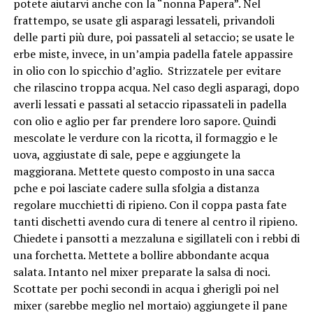
potete aiutarvi anche con la “nonna Papera”. Nel
frattempo, se usate gli asparagi lessateli, privandoli
delle parti più dure, poi passateli al setaccio; se usate le
erbe miste, invece, in un’ampia padella fatele appassire
in olio con lo spicchio d’aglio. Strizzatele per evitare
che rilascino troppa acqua. Nel caso degli asparagi, dopo
averli lessati e passati al setaccio ripassateli in padella
con olio e aglio per far prendere loro sapore. Quindi
mescolate le verdure con la ricotta, il formaggio e le
uova, aggiustate di sale, pepe e aggiungete la
maggiorana. Mettete questo composto in una sacca
pche e poi lasciate cadere sulla sfolgia a distanza
regolare mucchietti di ripieno. Con il coppa pasta fate
tanti dischetti avendo cura di tenere al centro il ripieno.
Chiedete i pansotti a mezzaluna e sigillateli con i rebbi di
una forchetta. Mettete a bollire abbondante acqua
salata. Intanto nel mixer preparate la salsa di noci.
Scottate per pochi secondi in acqua i gherigli poi nel
mixer (sarebbe meglio nel mortaio) aggiungete il pane