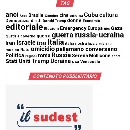
TAG
anci
Cuba
cultura
Brasile
cina
cinema
Cassino
Arce
donne
Democrazia
diritti
Donald Trump
Economia
editoriale
Emergency
Gaza
Europa
Elezioni
film
guerra russia-ucraina
guerra
governo
giustizia
Italia
Israele
Iran
istat
italia nostra
lavoro
migranti
omicidio
pallamano conversano
Nato
musica
Russia
Politica
roma
Serena Mollicone
regioni
sport
Trump
Stati Uniti
Ucraina
usa
Venezuela
CONTENUTO PUBBLICITARIO