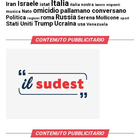
Italia
Israele
Iran
istat
italia nostra
lavoro
migranti
omicidio
pallamano conversano
Nato
musica
Russia
Politica
roma
Serena Mollicone
regioni
sport
Trump
Stati Uniti
Ucraina
usa
Venezuela
CONTENUTO PUBBLICITARIO
CONTENUTO PUBBLICITARIO