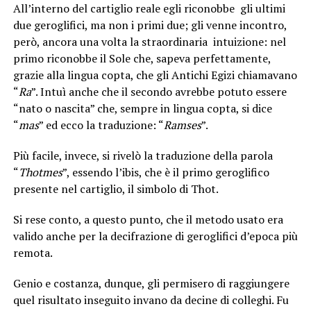
All’interno del cartiglio reale egli riconobbe gli ultimi
due geroglifici, ma non i primi due; gli venne incontro,
però, ancora una volta la straordinaria intuizione: nel
primo riconobbe il Sole che, sapeva perfettamente,
grazie alla lingua copta, che gli Antichi Egizi chiamavano
“
Ra
”. Intuì anche che il secondo avrebbe potuto essere
“nato o nascita” che, sempre in lingua copta, si dice
“
mas
” ed ecco la traduzione: “
Ramses
”.
Più facile, invece, si rivelò la traduzione della parola
“
Thotmes
”, essendo l’ibis, che è il primo geroglifico
presente nel cartiglio, il simbolo di Thot.
Si rese conto, a questo punto, che il metodo usato era
valido anche per la decifrazione di geroglifici d’epoca più
remota.
Genio e costanza, dunque, gli permisero di raggiungere
quel risultato inseguito invano da decine di colleghi. Fu