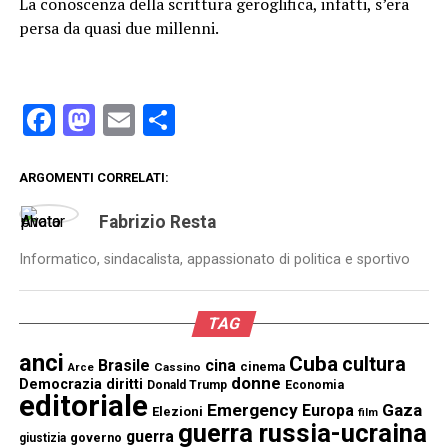
La conoscenza della scrittura geroglifica, infatti, s’era
persa da quasi due millenni.
Facebook
Mastodon
Email
Condividi
ARGOMENTI CORRELATI:
Fabrizio Resta
Informatico, sindacalista, appassionato di politica e sportivo
TAG
anci
Cuba
cultura
Brasile
cina
cinema
Cassino
Arce
donne
Democrazia
diritti
Donald Trump
Economia
editoriale
Emergency
Gaza
Europa
Elezioni
film
guerra russia-ucraina
guerra
governo
giustizia