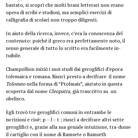
bastato, si scoprì che molti brani letterari non erano
opera di scribi e studiosi, ma semplici esercizi di
calligrafia di scolari non troppo diligenti.
In aiuto della ricerca, invece, c’era la conoscenza del
contenuto: poiché il greco era perfettamente noto, il
senso generale di tutto lo scritto era facilmente in-
tuibile.
Champollion iniziò i suoi studi dai geroglifici d’epoca
tolemaica e romana. Riuscì presto a decifrare il nome
Tolomeo
nella forma di ”Ptolmais”, aiutato in questa
scoperta dal nome
Cleopatra
, già trascritto su un
obelisco.
Egli trovò tre geroglifici comuni in entrambe le
iscrizioni e cioè: p – l – t ; riuscì a decifrare altri sette
geroglifici e, grazie alla sua geniale intuizione, tra-dusse
il cartiglio con il nome di Ramsete o Ramseth