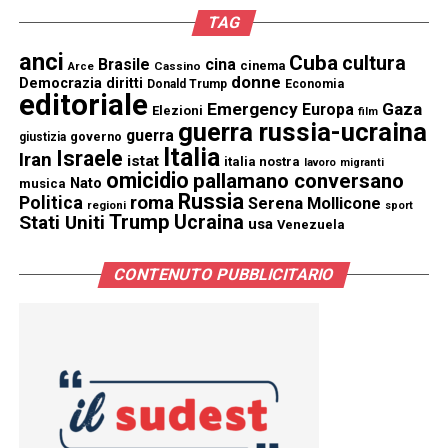
TAG
anci
Cuba
cultura
Brasile
cina
cinema
Cassino
Arce
donne
Democrazia
diritti
Donald Trump
Economia
editoriale
Emergency
Gaza
Europa
Elezioni
film
guerra russia-ucraina
guerra
governo
giustizia
Italia
Israele
Iran
istat
italia nostra
lavoro
migranti
omicidio
pallamano conversano
Nato
musica
Russia
Politica
roma
Serena Mollicone
regioni
sport
Trump
Stati Uniti
Ucraina
usa
Venezuela
CONTENUTO PUBBLICITARIO