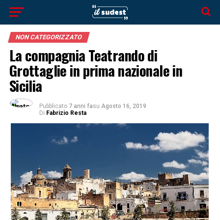
NON CATEGORIZZATO
La compagnia Teatrando di
Grottaglie in prima nazionale in
Sicilia
Pubblicato
7 anni fa
su
Agosto 16, 2019
Di
Fabrizio Resta