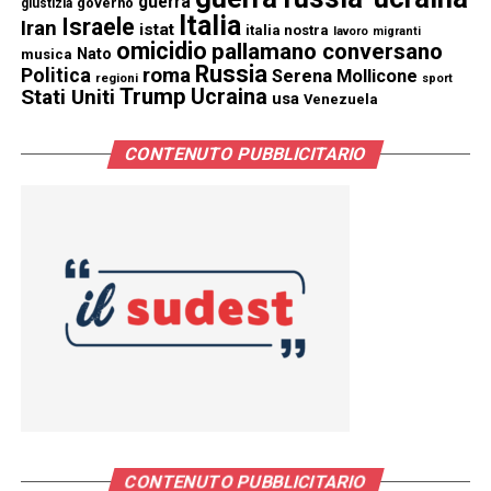
guerra
governo
giustizia
Italia
Israele
Iran
istat
italia nostra
lavoro
migranti
omicidio
pallamano conversano
Nato
musica
Russia
Politica
roma
Serena Mollicone
regioni
sport
Trump
Stati Uniti
Ucraina
usa
Venezuela
CONTENUTO PUBBLICITARIO
CONTENUTO PUBBLICITARIO