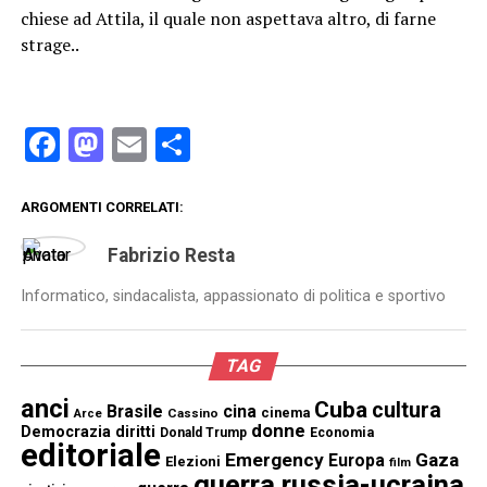
chiese ad Attila, il quale non aspettava altro, di farne
strage..
Facebook
Mastodon
Email
Condividi
ARGOMENTI CORRELATI:
Fabrizio Resta
Informatico, sindacalista, appassionato di politica e sportivo
TAG
anci
Cuba
cultura
Brasile
cina
cinema
Cassino
Arce
donne
Democrazia
diritti
Donald Trump
Economia
editoriale
Emergency
Gaza
Europa
Elezioni
film
guerra russia-ucraina