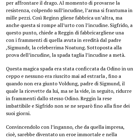
per affrontare il drago. Al momento di provarne la
resistenza, colpendo sull’incudine, l’arma si frantuma in
mille pezzi. Così Reginn gliene fabbrica un’altra, ma
anche questa si rompe all’urto con l’incudine. Sigfrido, a
questo punto, chiede a Reggin di fabbricargliene una
con i frammenti di quella avuta in eredità dal padre
,Sigmundr, la celeberrima Noatung. Sottoposta alla
prova dell’incudine, la spada taglia l’incudine a metà.
Questa magica spada era stata conficcata da Odino in un
ceppo e nessuno era riuscito mai ad estrarla , fino a
quando non era giunto Voldung, padre di Sigmund, il
quale la ricevette da lui, ma se la vide, in seguito, ridurre
in frammenti dallo stesso Odino. Reggin la rese
imbattibile e Sigfrido non se ne separò fino alla fine dei
suoi giorni.
Convincendolo con l’inganno, che da quella impresa,
cioè, sarebbe diventato un eroe immortale e nella