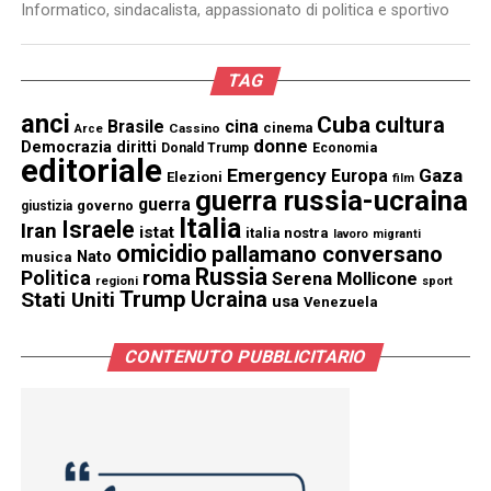
Informatico, sindacalista, appassionato di politica e sportivo
TAG
anci
Cuba
cultura
Brasile
cina
cinema
Cassino
Arce
donne
Democrazia
diritti
Donald Trump
Economia
editoriale
Emergency
Gaza
Europa
Elezioni
film
guerra russia-ucraina
guerra
governo
giustizia
Italia
Israele
Iran
istat
italia nostra
lavoro
migranti
omicidio
pallamano conversano
Nato
musica
Russia
Politica
roma
Serena Mollicone
regioni
sport
Trump
Stati Uniti
Ucraina
usa
Venezuela
CONTENUTO PUBBLICITARIO