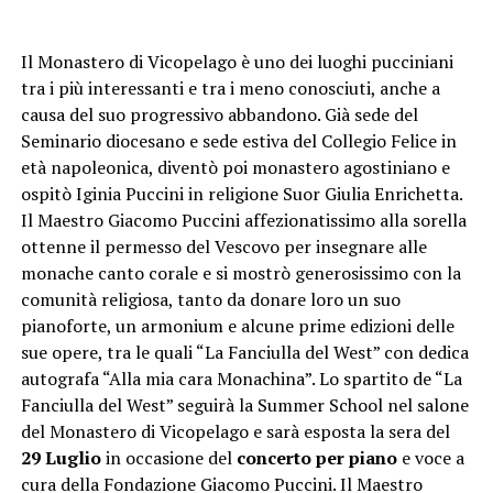
Il Monastero di Vicopelago è uno dei luoghi pucciniani
tra i più interessanti e tra i meno conosciuti, anche a
causa del suo progressivo abbandono. Già sede del
Seminario diocesano e sede estiva del Collegio Felice in
età napoleonica, diventò poi monastero agostiniano e
ospitò Iginia Puccini in religione Suor Giulia Enrichetta.
Il Maestro Giacomo Puccini affezionatissimo alla sorella
ottenne il permesso del Vescovo per insegnare alle
monache canto corale e si mostrò generosissimo con la
comunità religiosa, tanto da donare loro un suo
pianoforte, un armonium e alcune prime edizioni delle
sue opere, tra le quali “La Fanciulla del West” con dedica
autografa “Alla mia cara Monachina”. Lo spartito de “La
Fanciulla del West” seguirà la Summer School nel salone
del Monastero di Vicopelago e sarà esposta la sera del
29 Luglio
in occasione del
concerto per piano
e voce a
cura della Fondazione Giacomo Puccini. Il Maestro