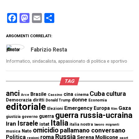
Facebook
Mastodon
Email
Condividi
ARGOMENTI CORRELATI:
Fabrizio Resta
Informatico, sindacalista, appassionato di politica e sportivo
TAG
anci
Cuba
cultura
Brasile
cina
cinema
Cassino
Arce
donne
Democrazia
diritti
Donald Trump
Economia
editoriale
Emergency
Gaza
Europa
Elezioni
film
guerra russia-ucraina
guerra
governo
giustizia
Italia
Israele
Iran
istat
italia nostra
lavoro
migranti
omicidio
pallamano conversano
Nato
musica
Russia
Politica
roma
Serena Mollicone
regioni
sport