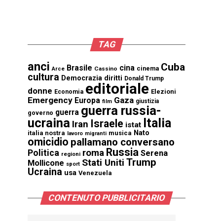
TAG
anci
Cuba
Brasile
cina
cinema
Cassino
Arce
cultura
Democrazia
diritti
Donald Trump
editoriale
donne
Elezioni
Economia
Emergency
Gaza
Europa
giustizia
film
guerra russia-
guerra
governo
ucraina
Italia
Israele
Iran
istat
Nato
italia nostra
musica
lavoro
migranti
omicidio
pallamano conversano
Russia
Politica
roma
Serena
regioni
Trump
Stati Uniti
Mollicone
sport
Ucraina
usa
Venezuela
CONTENUTO PUBBLICITARIO