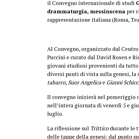
il Convegno internazionale di studi
G
drammaturgia, messinscena
per r
rappresentazione italiana (Roma, Tea
Al Convegno, organizzato dal Centro
Puccini e curato dal David Rosen e Ric
giovani studiosi provenienti da tutto
diversi punti di vista sulla genesi, la
tabarro
,
Suor Angelica
e
Gianni Schicc
Il convegno inizierà nel pomeriggio de
nell’intera giornata di venerdì 5 e g
luglio.
La riflessione sul
Trittico
durante le t
delle tappe della genesi: dal punto sul