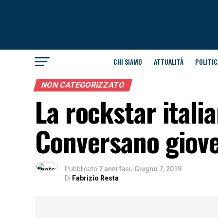
CHI SIAMO
ATTUALITÀ
POLITIC
NON CATEGORIZZATO
La rockstar itali
Conversano giove
Pubblicato
7 anni fa
su
Giugno 7, 2019
Di
Fabrizio Resta