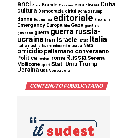
anci
Cuba
Brasile
cina
cinema
Cassino
Arce
cultura
Democrazia
diritti
Donald Trump
editoriale
donne
Elezioni
Economia
Emergency
Gaza
Europa
giustizia
film
guerra russia-
guerra
governo
ucraina
Italia
Israele
Iran
istat
Nato
italia nostra
musica
lavoro
migranti
omicidio
pallamano conversano
Russia
Politica
roma
Serena
regioni
Trump
Stati Uniti
Mollicone
sport
Ucraina
usa
Venezuela
CONTENUTO PUBBLICITARIO