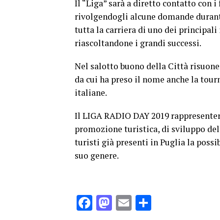
Il “Liga” sarà a diretto contatto con i
rivolgendogli alcune domande durante
tutta la carriera di uno dei principal
riascoltandone i grandi successi.
Nel salotto buono della Città risuon
da cui ha preso il nome anche la tourn
italiane.
Il LIGA RADIO DAY 2019 rappresenterà
promozione turistica, di sviluppo dell
turisti già presenti in Puglia la poss
suo genere.
Facebook
Mastodon
Email
Condividi