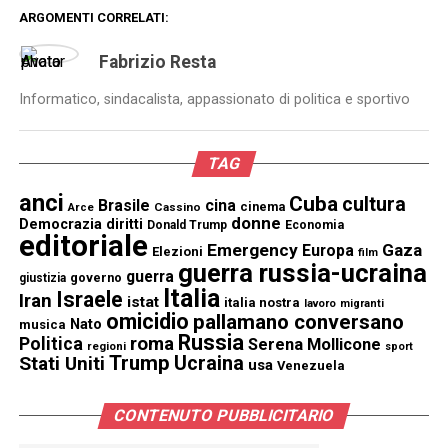
ARGOMENTI CORRELATI:
Fabrizio Resta
Informatico, sindacalista, appassionato di politica e sportivo
TAG
anci
Cuba
cultura
Brasile
cina
cinema
Cassino
Arce
donne
Democrazia
diritti
Donald Trump
Economia
editoriale
Emergency
Gaza
Europa
Elezioni
film
guerra russia-ucraina
guerra
governo
giustizia
Italia
Israele
Iran
istat
italia nostra
lavoro
migranti
omicidio
pallamano conversano
Nato
musica
Russia
Politica
roma
Serena Mollicone
regioni
sport
Trump
Stati Uniti
Ucraina
usa
Venezuela
CONTENUTO PUBBLICITARIO