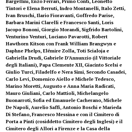
Bargellini, Enzo Ferrari, Primo Conti, Leonetto
Tintori e Elena Berruti, Indro Montanelli, Italo Zetti,
Ivan Bruschi, Ilario Fioravanti, Goffredo Parise,
Barbara Marini Clarelli e Francesco Santi, Loris
Jacopo Bononi, Giorgio Morandi, Sigfrido Bartolini,
Venturino Venturi, Luciano Pavarotti, Robert
Hawthorn Kitson con Frank William Brangwyn e
Daphne Phelps, Elémire Zolla, Toti Scialoja e
Gabriella Drudi, Gabriele D’Annunzio (il Vittoriale
degli Italiani), Papa Clemente XII, Giacinto Scelsi e
Giulio Turci, Filadelfo e Nera Simi
,
Secondo Casadei,
Carlo Levi, Domenico Aiello e Michele Tedesco,
Marino Moretti, Augusto e Anna Maria Radicati,
Mauro Giuliani, Carlo Mattioli, Michelangelo
Buonarroti, Sofia ed Emanuele Cacherano, Michele
De Napoli, Aurelio Saffi, Antonio Boschi e Marieda
Di Stefano, Francesco Messina e con il Cimitero di
Porta a Pinti (cosiddetto Cimitero degli Inglesi) e il
Cimitero degli Allori a Firenze e la Casa della