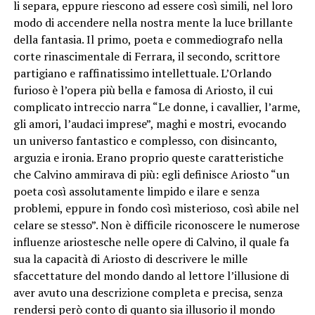
li separa, eppure riescono ad essere così simili, nel loro
modo di accendere nella nostra mente la luce brillante
della fantasia. Il primo, poeta e commediografo nella
corte rinascimentale di Ferrara, il secondo, scrittore
partigiano e raffinatissimo intellettuale. L’Orlando
furioso è l’opera più bella e famosa di Ariosto, il cui
complicato intreccio narra “Le donne, i cavallier, l’arme,
gli amori, l’audaci imprese”, maghi e mostri, evocando
un universo fantastico e complesso, con disincanto,
arguzia e ironia. Erano proprio queste caratteristiche
che Calvino ammirava di più: egli definisce Ariosto “un
poeta così assolutamente limpido e ilare e senza
problemi, eppure in fondo così misterioso, così abile nel
celare se stesso”. Non è difficile riconoscere le numerose
influenze ariostesche nelle opere di Calvino, il quale fa
sua la capacità di Ariosto di descrivere le mille
sfaccettature del mondo dando al lettore l’illusione di
aver avuto una descrizione completa e precisa, senza
rendersi però conto di quanto sia illusorio il mondo