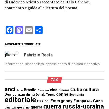
di Ludovico Ariosto raccontato da Italo Calvino”,
commento e guida alla lettura del poema.
Facebook
Mastodon
Email
Condividi
ARGOMENTI CORRELATI:
Fabrizio Resta
Informatico, sindacalista, appassionato di politica e sportivo
TAG
anci
Cuba
cultura
Brasile
cina
cinema
Cassino
Arce
donne
Democrazia
diritti
Donald Trump
Economia
editoriale
Emergency
Gaza
Europa
Elezioni
film
guerra russia-ucraina
guerra
governo
giustizia