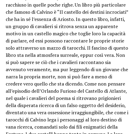
racchiuso in quelle poche righe. Un libro più particolare
che famoso di Calvino è “Il castello dei destini incrociati”
che ha in sé l’essenza di Ariosto. In questo libro, infatti,
un gruppo di cavalieri si ritrova senza un apparente
motivo in un castello magico che toglie loro la capacità
di parlare, ed essi possono raccontare le proprie storie
solo attraverso un mazzo di tarocchi. Il fascino di questo
libro sta nella atmosfera surreale, eppur così vera. Non
si può sapere se ciò che i cavalieri raccontano sia
avvenuto veramente, ma pur leggendo di un giovane che
narra la propria morte, non si può fare a meno di
credere vero quello che sta dicendo. Come non pensare
all’episodio dell’Orlando Furioso del Castello di Atlante,
nel quale i cavalieri del poema si ritrovano prigionieri
della disperata ricerca di un falso oggetto del desiderio,
diventato una vera ossessione irraggiungibile, che come i
tarocchi di Calvino lega i personaggi al loro destino di
vana ricerca, comandati solo dai fili enigmatici della
Fortuna. I due castelli hanno tanto in comune. La loro