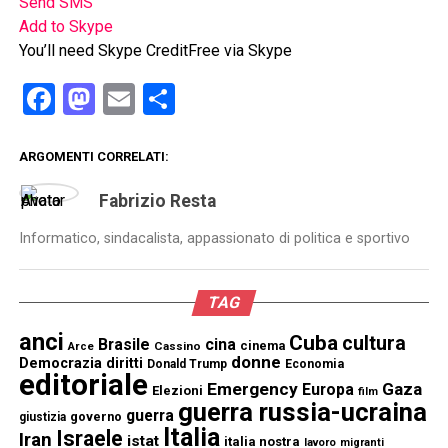
Send SMS
Add to Skype
You’ll need Skype Credit
Free via Skype
Facebook
Mastodon
Email
Condividi
ARGOMENTI CORRELATI:
Fabrizio Resta
Informatico, sindacalista, appassionato di politica e sportivo
TAG
anci
Cuba
cultura
Brasile
cina
cinema
Cassino
Arce
donne
Democrazia
diritti
Donald Trump
Economia
editoriale
Emergency
Gaza
Europa
Elezioni
film
guerra russia-ucraina
guerra
governo
giustizia
Italia
Israele
Iran
istat
italia nostra
lavoro
migranti