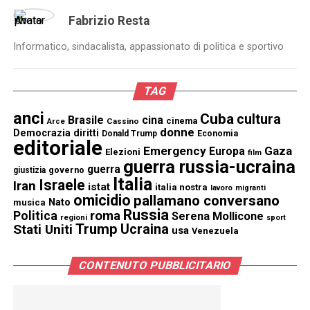
Fabrizio Resta
Informatico, sindacalista, appassionato di politica e sportivo
TAG
anci
Cuba
cultura
Brasile
cina
cinema
Cassino
Arce
donne
Democrazia
diritti
Donald Trump
Economia
editoriale
Emergency
Gaza
Europa
Elezioni
film
guerra russia-ucraina
guerra
governo
giustizia
Italia
Israele
Iran
istat
italia nostra
lavoro
migranti
omicidio
pallamano conversano
Nato
musica
Russia
Politica
roma
Serena Mollicone
regioni
sport
Trump
Stati Uniti
Ucraina
usa
Venezuela
CONTENUTO PUBBLICITARIO