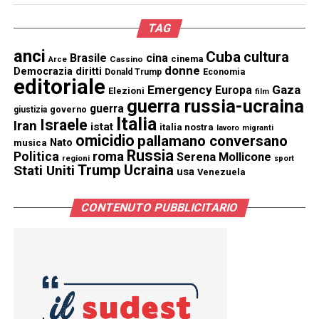
TAG
anci
Cuba
cultura
Brasile
cina
cinema
Cassino
Arce
donne
Democrazia
diritti
Donald Trump
Economia
editoriale
Emergency
Gaza
Europa
Elezioni
film
guerra russia-ucraina
guerra
governo
giustizia
Italia
Israele
Iran
istat
italia nostra
lavoro
migranti
omicidio
pallamano conversano
Nato
musica
Russia
Politica
roma
Serena Mollicone
regioni
sport
Trump
Stati Uniti
Ucraina
usa
Venezuela
CONTENUTO PUBBLICITARIO